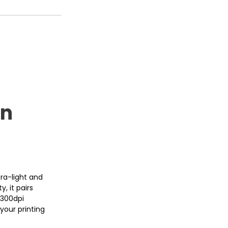
an
tra-light and
, it pairs
 300dpi
your printing