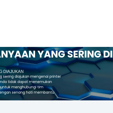
ANYAAN YANG SERING D
G DIAJUKAN
ng sering diajukan mengenai printer
a Anda tidak dapat menemukan
u untuk menghubungi tim
dengan senang hati membantu