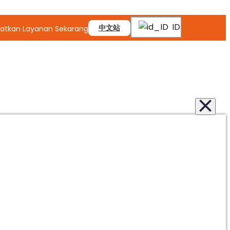
ID
中文站
atkan Layanan Sekarang