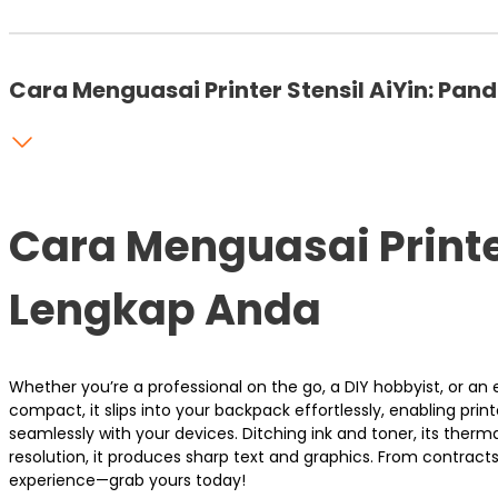
Cara Menguasai Printer Stensil AiYin: Pa
Cara Menguasai Printe
Lengkap Anda
Whether you’re a professional on the go, a DIY hobbyist, or an e
compact, it slips into your backpack effortlessly, enabling pri
seamlessly with your devices. Ditching ink and toner, its ther
resolution, it produces sharp text and graphics. From contracts
experience—grab yours today!