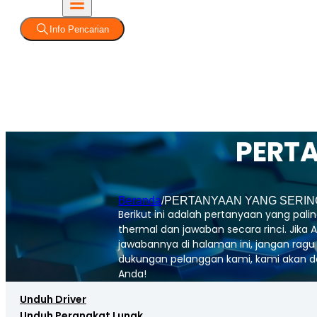
Info Pencarian
PERT
Beranda
/
PERTANYAAN YANG SERIN
Berikut ini adalah pertanyaan yang pali
thermal dan jawaban secara rinci. Jik
jawabannya di halaman ini, jangan rag
dukungan pelanggan kami, kami akan 
Anda!
Unduh Driver
Unduh Perangkat Lunak