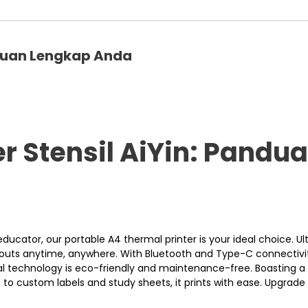
nduan Lengkap Anda
r Stensil AiYin: Pandu
ducator, our portable A4 thermal printer is your ideal choice. Ul
ntouts anytime, anywhere. With Bluetooth and Type-C connectivity
mal technology is eco-friendly and maintenance-free. Boasting a
 to custom labels and study sheets, it prints with ease. Upgrade 