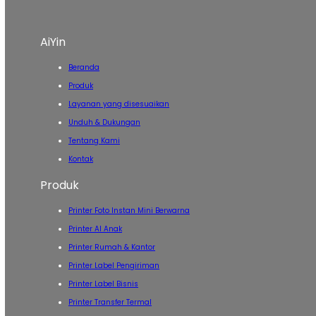
AiYin
Beranda
Produk
Layanan yang disesuaikan
Unduh & Dukungan
Tentang Kami
Kontak
Produk
Printer Foto Instan Mini Berwarna
Printer AI Anak
Printer Rumah & Kantor
Printer Label Pengiriman
Printer Label Bisnis
Printer Transfer Termal