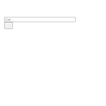
Cari yang tertarik
Cari