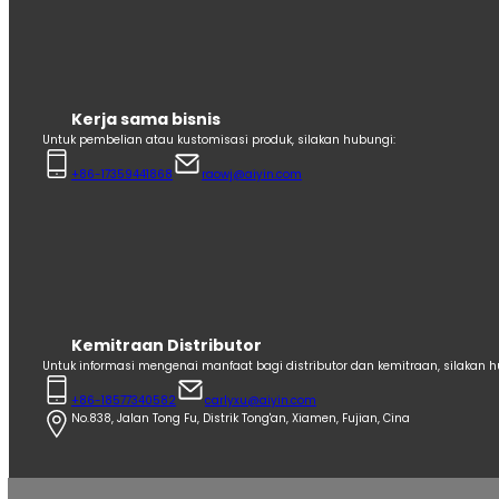
Kerja sama bisnis
Untuk pembelian atau kustomisasi produk, silakan hubungi:
+86-17359441868
raowj@aiyin.com
Kemitraan Distributor
Untuk informasi mengenai manfaat bagi distributor dan kemitraan, silakan h
+86-18577340582
carlyxu@aiyin.com
No.838, Jalan Tong Fu, Distrik Tong'an, Xiamen, Fujian, Cina