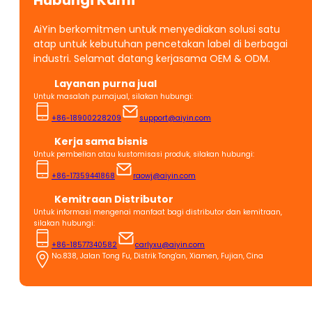
Hubungi Kami
AiYin berkomitmen untuk menyediakan solusi satu
atap untuk kebutuhan pencetakan label di berbagai
industri. Selamat datang kerjasama OEM & ODM.
Layanan purna jual
Untuk masalah purnajual, silakan hubungi:
+86-18900228209
support@aiyin.com
Kerja sama bisnis
Untuk pembelian atau kustomisasi produk, silakan hubungi:
+86-17359441868
raowj@aiyin.com
Kemitraan Distributor
Untuk informasi mengenai manfaat bagi distributor dan kemitraan,
silakan hubungi:
+86-18577340582
carlyxu@aiyin.com
No.838, Jalan Tong Fu, Distrik Tong'an, Xiamen, Fujian, Cina