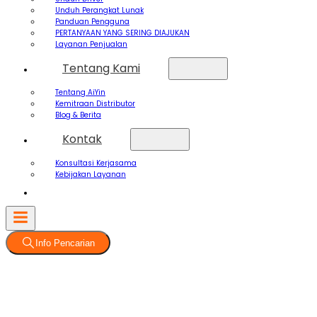
Unduh Perangkat Lunak
Panduan Pengguna
PERTANYAAN YANG SERING DIAJUKAN
Layanan Penjualan
Tentang Kami
Tentang AiYin
Kemitraan Distributor
Blog & Berita
Kontak
Konsultasi Kerjasama
Kebijakan Layanan
Info Pencarian