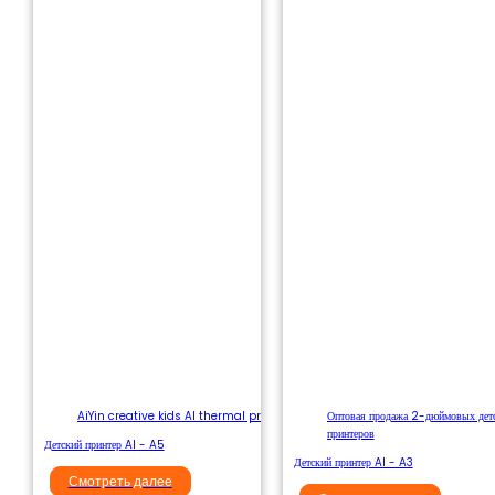
AiYin creative kids AI thermal printer
Оптовая продажа 2-дюймовых дет
принтеров
Детский принтер AI - A5
Детский принтер AI - A3
Смотреть далее