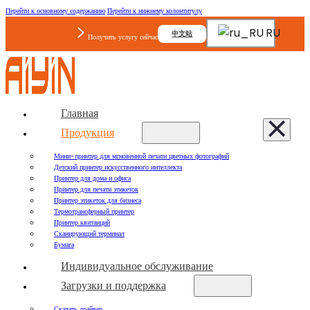
Перейти к основному содержанию
Перейти к нижнему колонтитулу
RU
中文站
Получить услугу сейчас
Главная
Продукция
Мини-принтер для мгновенной печати цветных фотографий
Детский принтер искусственного интеллекта
Принтер для дома и офиса
Принтер для печати этикеток
Принтер этикеток для бизнеса
Термотрансферный принтер
Принтер квитанций
Сканирующий терминал
Бумага
Индивидуальное обслуживание
Загрузки и поддержка
Скачать драйвер