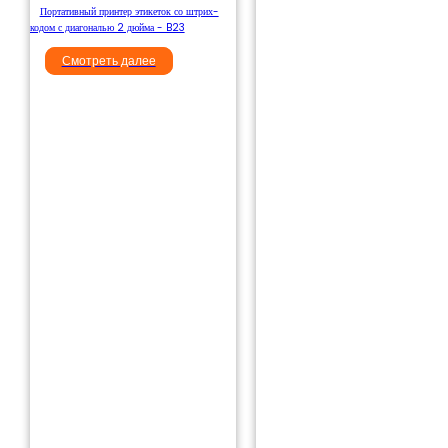
Портативный принтер этикеток со штрих-
кодом с диагональю 2 дюйма - B23
Смотреть далее