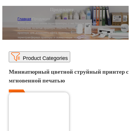
Продукция
Главная
/
Продукция
AiYin поставляет оптом термопринтеры, у нас богатая категория
продукции, включая принтеры этикеток, портативные термопринтеры,
принтеры для домашнего офиса, принтеры квитанций,
термотрансферные принтеры и сканирующие терминалы.
Миниатюрный цветной струйный принтер с
мгновенной печатью