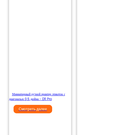
Миниатюрный ручной принтер этикеток с
диагональю 0,5 дюйма - D11 Pro
Смотреть далее