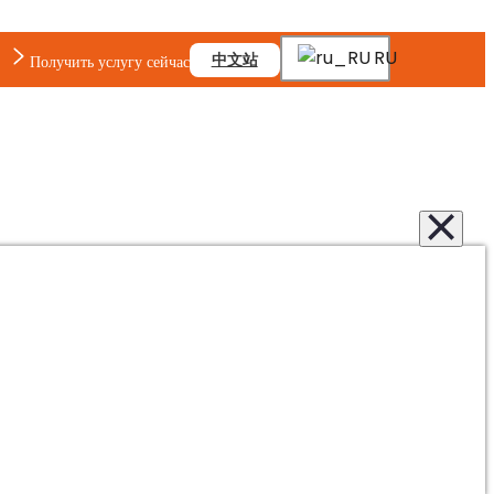
RU
中文站
Получить услугу сейчас