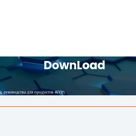
DownLoad
, руководства для продуктов AiYin.