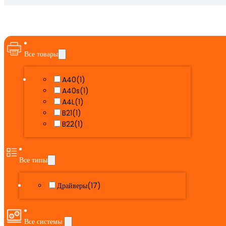
Все товары
A40
(1)
A40s
(1)
A4L
(1)
B21
(1)
B22
(1)
Все типы
Драйверы
(17)
Все системы