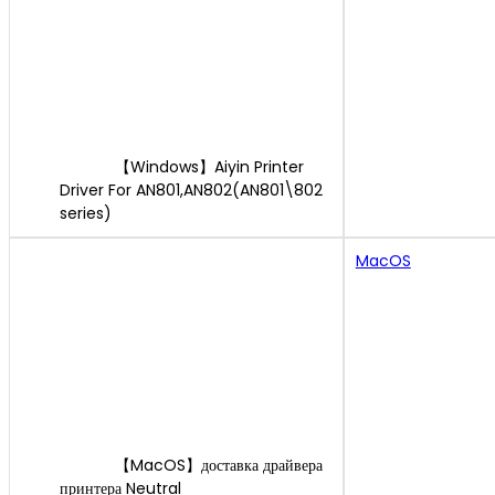
【Windows】Aiyin Printer
Driver For AN801,AN802(AN801\802
series)
MacOS
【MacOS】доставка драйвера
принтера Neutral