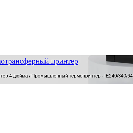
отрансферный принтер
р 4 дюйма / Промышленный термопринтер - IE240/340/64