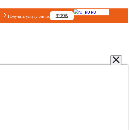
RU
中文站
Получить услугу сейчас