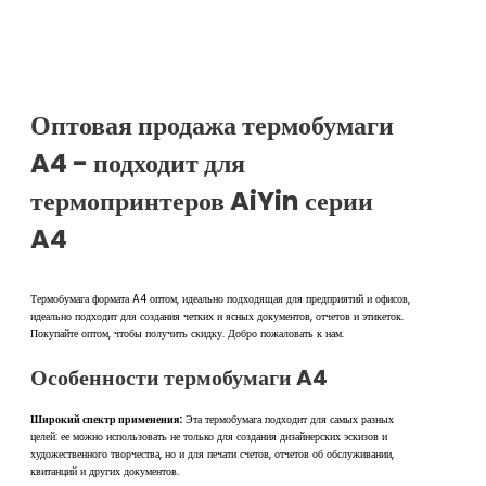
Оптовая продажа термобумаги
A4 - подходит для
термопринтеров AiYin серии
A4
Термобумага формата A4 оптом, идеально подходящая для предприятий и офисов,
идеально подходит для создания четких и ясных документов, отчетов и этикеток.
Покупайте оптом, чтобы получить скидку. Добро пожаловать к нам.
Особенности термобумаги A4
Широкий спектр применения:
Эта термобумага подходит для самых разных
целей: ее можно использовать не только для создания дизайнерских эскизов и
художественного творчества, но и для печати счетов, отчетов об обслуживании,
квитанций и других документов.