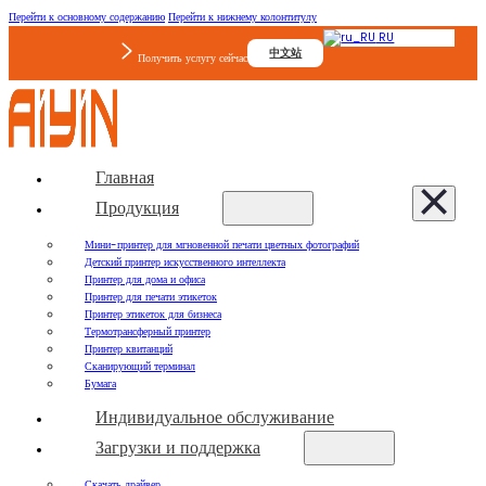
Перейти к основному содержанию
Перейти к нижнему колонтитулу
RU
中文站
Получить услугу сейчас
Главная
Продукция
Мини-принтер для мгновенной печати цветных фотографий
Детский принтер искусственного интеллекта
Принтер для дома и офиса
Принтер для печати этикеток
Принтер этикеток для бизнеса
Термотрансферный принтер
Принтер квитанций
Сканирующий терминал
Бумага
Индивидуальное обслуживание
Загрузки и поддержка
Скачать драйвер