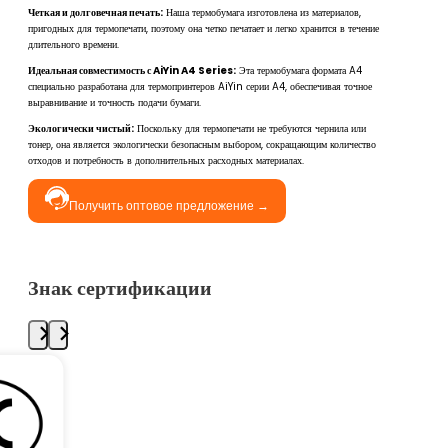
Четкая и долговечная печать:
Наша термобумага изготовлена из материалов,
пригодных для термопечати, поэтому она четко печатает и легко хранится в течение
длительного времени.
Идеальная совместимость с AiYin A4 Series:
Эта термобумага формата A4
специально разработана для термопринтеров AiYin серии A4, обеспечивая точное
выравнивание и точность подачи бумаги.
Экологически чистый:
Поскольку для термопечати не требуются чернила или
тонер, она является экологически безопасным выбором, сокращающим количество
отходов и потребность в дополнительных расходных материалах.
Получить оптовое предложение →
Знак сертификации