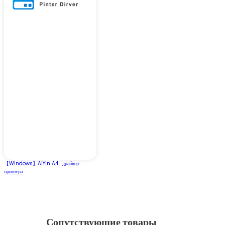
【Windows】AiYin A4L драйвер
принтера
Сопутствующие товары