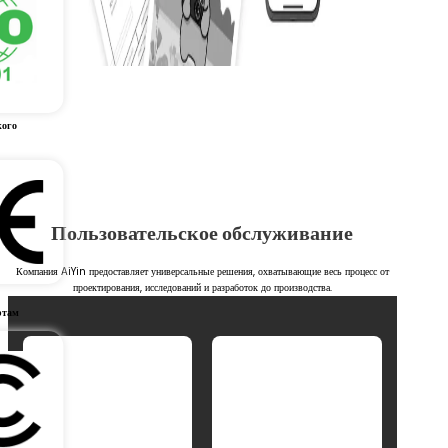
кого
Пользовательское обслуживание
Компания AiYin предоставляет универсальные решения, охватывающие весь процесс от
проектирования, исследований и разработок до производства.
ртам