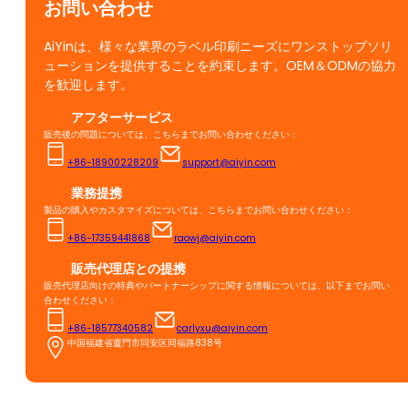
お問い合わせ
AiYinは、様々な業界のラベル印刷ニーズにワンストップソリ
ューションを提供することを約束します。OEM＆ODMの協力
を歓迎します。
アフターサービス
販売後の問題については、こちらまでお問い合わせください：
+86-18900228209
support@aiyin.com
業務提携
製品の購入やカスタマイズについては、こちらまでお問い合わせください：
+86-17359441868
raowj@aiyin.com
販売代理店との提携
販売代理店向けの特典やパートナーシップに関する情報については、以下までお問い
合わせください：
+86-18577340582
carlyxu@aiyin.com
中国福建省廈門市同安区同福路838号