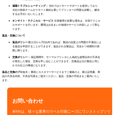
遠隔トラブルシューティング：
当社ではリモートサポートを提供しており、
当社の技術チームがリモート接続を通じてプリンターの問題を診断し、解決
するお手伝いをいたします。
オンサイト・テクニカル・サービス
出張修理が必要な場合は、出張テクニカ
ルサポートを行います。費用はお住まいの地域やサービス内容によって異な
ります。
返品・交換について
返品ポリシー
購入日から7日以内であれば、製品の品質上の問題や不適合によ
る返品を申請することができます。返品される製品は、完全かつ未開封の状
態に限ります。
交換ポリシー：
保証期間中、サーマルプリンタに人為的な故障以外の不具合
が発生した場合、交換を申し込むことができます。交換品は元の製品と同じ
かそれ以上の構成になります。
返品と交換のプロセス：
事前にカスタマーサービスまでご連絡の上、購入証明書、商
品の不具合内容、不具合写真をご提示ください。返品・交換の手続きをご案内いたし
ます。
お問い合わせ
AiYinは、様々な業界のラベル印刷ニーズにワンストップソリ