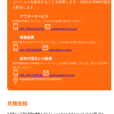
ューションを提供することを約束します。OEM＆ODMの協力
を歓迎します。
アフターサービス
販売後の問題については、こちらまでお問い合わせください：
+86-18900228209
support@aiyin.com
業務提携
製品の購入やカスタマイズについては、こちらまでお問い合わせください：
+86-17359441868
raowj@aiyin.com
販売代理店との提携
販売代理店向けの特典やパートナーシップに関する情報については、以下までお問い
合わせください：
+86-18577340582
carlyxu@aiyin.com
中国福建省廈門市同安区同福路838号
見積依頼
お見積もり工場出荷時の価格とプロフェッショナルなサポートについてはお問い合わ