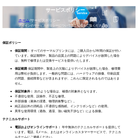
サービスポリシー
ホーム
/
サービスポリシー
アイインのサービスポリシーについてはこちらをご覧ください。
保証ポリシー
保証期間：
すべてのサーマルプリンタには、ご購入日から1年間の保証が付い
ています。保証期間中、製品の品質上の問題によりデバイスが故障した場合
は、無料で修理または交換サービスを提供いたします。
保証範囲
保証期間中、製造上の欠陥によりデバイスが故障した場合、修理費
用は弊社が負担します。一般的な問題には、ハードウェアの損傷、印刷品質
の問題、接続障害などが含まれますが、これらに限定されるものではありま
せん。
保証対象外：
次のような場合は、補償の対象外となります。
不適切な使用、誤操作、不正な修理。
外部損傷（液体の浸透、物理的衝撃など）。
純正品以外の消耗品（不適切な感熱紙、インクリボンなど）の使用。
異常な使用環境（過熱、過湿、強い磁気干渉など）による損傷。
テクニカルサポート
電話およびオンラインサポート：
年中無休のテクニカルサポートを提供して
います。電話、Eメール、またはオンラインカスタマーサービスで、テクニカ
ルチームにご連絡ください。