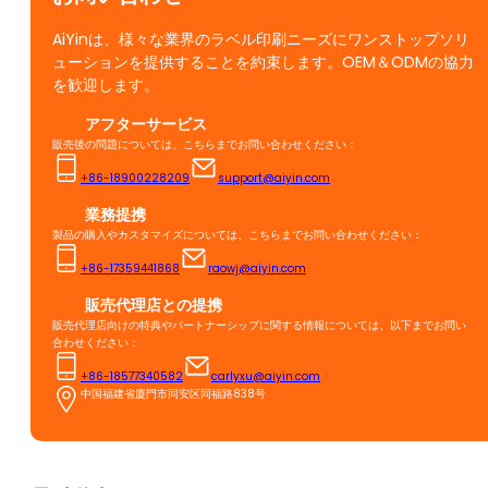
AiYinは、様々な業界のラベル印刷ニーズにワンストップソリ
ューションを提供することを約束します。OEM＆ODMの協力
を歓迎します。
アフターサービス
販売後の問題については、こちらまでお問い合わせください：
+86-18900228209
support@aiyin.com
業務提携
製品の購入やカスタマイズについては、こちらまでお問い合わせください：
+86-17359441868
raowj@aiyin.com
販売代理店との提携
販売代理店向けの特典やパートナーシップに関する情報については、以下までお問い
合わせください：
+86-18577340582
carlyxu@aiyin.com
中国福建省廈門市同安区同福路838号