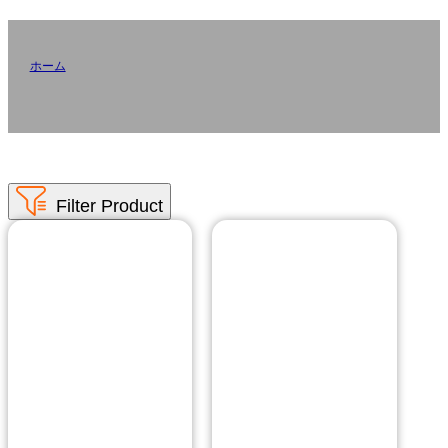
紙
ホーム
/
紙
AiYinは、小売、物流、家庭用など様々なシーンのニーズを満たすため
に、様々な長さ、幅、および様々な種類の感熱紙を含む卸売感熱紙ロー
ルを提供します。