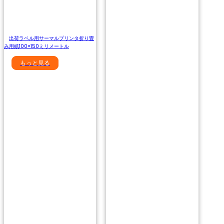
出荷ラベル用サーマルプリンタ折り畳
み用紙100×150ミリメートル
もっと見る