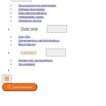
Stuurprogramma downloaden
Software downloaden
Gebruikershandleiding
Veelgestelde vragen
Verkoop en service
Over ons
Over AiYin
Samenwerking met distributeurs
Blog & Nieuws
Contact
Overleg over samenwerking
Servicebeleid
Zoekinformatie