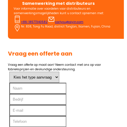
Samenwerking met distributeurs
Voor informatie over voordelen voor distributeurs en
samenwerkingsmogelijkheden kunt u contact opnemen met:
+86-18577340582
carlyxu@aiyin.com
Nr. 838, Tong Fu Road, district Tong'an, Xiamen, Fujian, China
Vraag een offerte aan
Vraag een offerte op maat aan! Neem contact met ons op voor
fabrieksprijzen en deskundige ondersteuning.