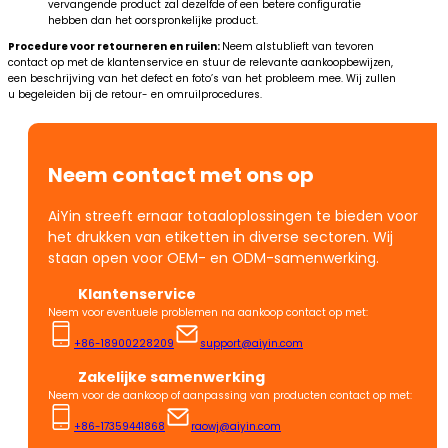
vervangende product zal dezelfde of een betere configuratie
hebben dan het oorspronkelijke product.
Procedure voor retourneren en ruilen:
Neem alstublieft van tevoren
contact op met de klantenservice en stuur de relevante aankoopbewijzen,
een beschrijving van het defect en foto’s van het probleem mee. Wij zullen
u begeleiden bij de retour- en omruilprocedures.
Neem contact met ons op
AiYin streeft ernaar totaaloplossingen te bieden voor
het drukken van etiketten in diverse sectoren. Wij
staan open voor OEM- en ODM-samenwerking.
Klantenservice
Neem voor eventuele problemen na aankoop contact op met:
+86-18900228209
support@aiyin.com
Zakelijke samenwerking
Neem voor de aankoop of aanpassing van producten contact op met:
+86-17359441868
raowj@aiyin.com