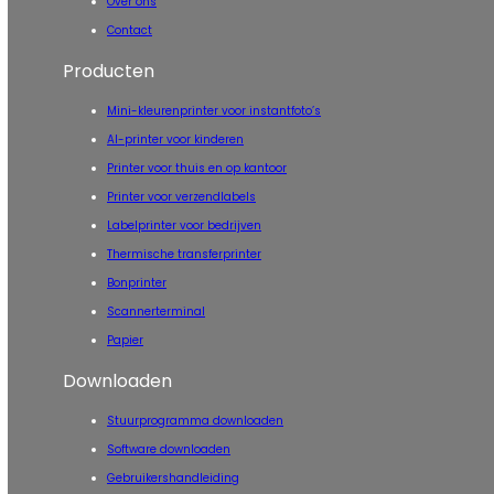
Over ons
Contact
Producten
Mini-kleurenprinter voor instantfoto’s
AI-printer voor kinderen
Printer voor thuis en op kantoor
Printer voor verzendlabels
Labelprinter voor bedrijven
Thermische transferprinter
Bonprinter
Scannerterminal
Papier
Downloaden
Stuurprogramma downloaden
Software downloaden
Gebruikershandleiding