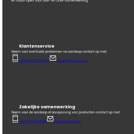
en staan open voor OEM- en ODM-samenwerking.
Klantenservice
Neem voor eventuele problemen na aankoop contact op met:
+86-18900228209
support@aiyin.com
Zakelijke samenwerking
Neem voor de aankoop of aanpassing van producten contact op met:
+86-17359441868
raowj@aiyin.com