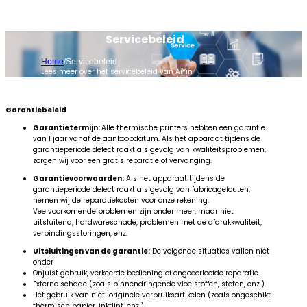
Servicebeleid
Home
/
Servicebeleid
Lees meer over het servicebeleid van AiYin.
Garantiebeleid
Garantietermijn:
Alle thermische printers hebben een garantie
van 1 jaar vanaf de aankoopdatum. Als het apparaat tijdens de
garantieperiode defect raakt als gevolg van kwaliteitsproblemen,
zorgen wij voor een gratis reparatie of vervanging.
Garantievoorwaarden:
Als het apparaat tijdens de
garantieperiode defect raakt als gevolg van fabricagefouten,
nemen wij de reparatiekosten voor onze rekening.
Veelvoorkomende problemen zijn onder meer, maar niet
uitsluitend, hardwareschade, problemen met de afdrukkwaliteit,
verbindingsstoringen, enz.
Uitsluitingen van de garantie:
De volgende situaties vallen niet
onder
Onjuist gebruik, verkeerde bediening of ongeoorloofde reparatie.
Externe schade (zoals binnendringende vloeistoffen, stoten, enz.).
Het gebruik van niet-originele verbruiksartikelen (zoals ongeschikt
thermisch papier, inktlint, enz.).