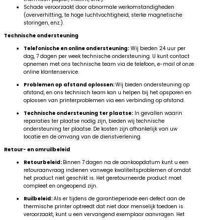
Schade veroorzaakt door abnormale werkomstandigheden
(oververhitting, te hoge luchtvochtigheid, sterke magnetische
storingen, enz.).
Technische ondersteuning
Telefonische en online ondersteuning:
Wij bieden 24 uur per
dag, 7 dagen per week technische ondersteuning. U kunt contact
opnemen met ons technische team via de telefoon, e-mail of onze
online klantenservice.
Problemen op afstand oplossen:
Wij bieden ondersteuning op
afstand, en ons technisch team kan u helpen bij het opsporen en
oplossen van printerproblemen via een verbinding op afstand.
Technische ondersteuning ter plaatse:
In gevallen waarin
reparaties ter plaatse nodig zijn, bieden wij technische
ondersteuning ter plaatse. De kosten zijn afhankelijk van uw
locatie en de omvang van de dienstverlening.
Retour- en omruilbeleid
Retourbeleid:
Binnen 7 dagen na de aankoopdatum kunt u een
retouraanvraag indienen vanwege kwaliteitsproblemen of omdat
het product niet geschikt is. Het geretourneerde product moet
compleet en ongeopend zijn.
Ruilbeleid:
Als er tijdens de garantieperiode een defect aan de
thermische printer optreedt dat niet door menselijk toedoen is
veroorzaakt, kunt u een vervangend exemplaar aanvragen. Het