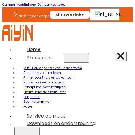
Ga naar hoofdinhoud
Ga naar voettekst
NL
Chinese website
Nu hulp aanvragen
Home
Producten
Mini-kleurenprinter voor instantfoto’s
AI-printer voor kinderen
Printer voor thuis en op kantoor
Printer voor verzendlabels
Labelprinter voor bedrijven
Thermische transferprinter
Bonprinter
Scannerterminal
Papier
Service op maat
Downloads en ondersteuning