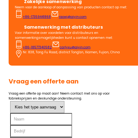
Zakelijke samenwerking
Neem voor de aankoop of aanpassing van producten contact op met:
+86-17359441868
raowj@aiyin.com
Samenwerking met distributeurs
Voor informatie over voordelen voor distributeurs en
samenwerkingsmogelijkheden kunt u contact opnemen met:
+86-18577340582
carlyxu@aiyin.com
Nr. 838, Tong Fu Road, district Tong'an, Xiamen, Fujian, China
Vraag een offerte aan
Vraag een offerte op maat aan! Neem contact met ons op voor
fabrieksprijzen en deskundige ondersteuning.