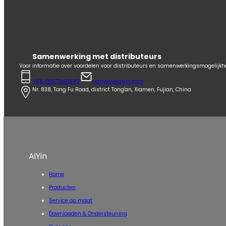
Samenwerking met distributeurs
Voor informatie over voordelen voor distributeurs en samenwerkingsmogelijk
+86-18577340582
carlyxu@aiyin.com
Nr. 838, Tong Fu Road, district Tong'an, Xiamen, Fujian, China
AiYin
Home
Producten
Service op maat
Downloaden & Ondersteuning