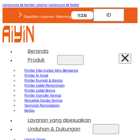
Langsung ke konten utama
Langsung ke footer
ID
中文站
Dapatkan Layanan Sekarang
Beranda
Produk
Printer Foto Instan Mini Berwarna
Printer AI Anak
Printer Rumah & Kantor
Printer Label Pengiriman
Printer Label Bisnis
Printer Transfer Termal
Pencetak Tanda Terima
Terminal Pemindaian
Kertas
Layanan yang disesuaikan
Unduhan & Dukungan
Unduh Driver