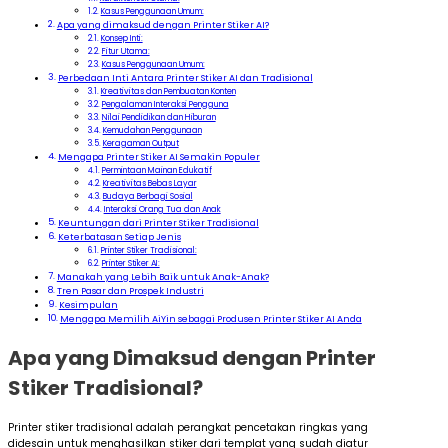
Kasus Penggunaan Umum:
Apa yang dimaksud dengan Printer Stiker AI?
Konsep Inti:
Fitur Utama:
Kasus Penggunaan Umum:
Perbedaan Inti Antara Printer Stiker AI dan Tradisional
Kreativitas dan Pembuatan Konten
Pengalaman Interaksi Pengguna
Nilai Pendidikan dan Hiburan
Kemudahan Penggunaan
Keragaman Output
Mengapa Printer Stiker AI Semakin Populer
Permintaan Mainan Edukatif
Kreativitas Bebas Layar
Budaya Berbagi Sosial
Interaksi Orang Tua dan Anak
Keuntungan dari Printer Stiker Tradisional
Keterbatasan Setiap Jenis
Printer Stiker Tradisional:
Printer Stiker AI:
Manakah yang Lebih Baik untuk Anak-Anak?
Tren Pasar dan Prospek Industri
Kesimpulan
Mengapa Memilih AiYin sebagai Produsen Printer Stiker AI Anda
Apa yang Dimaksud dengan Printer
Stiker Tradisional?
Printer stiker tradisional adalah perangkat pencetakan ringkas yang
didesain untuk menghasilkan stiker dari templat yang sudah diatur