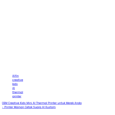
AiYin
creative
kids
AI
thermal
printer
OEM Creative Kids Mini AI Thermal Printer untuk Merek Anda
- Printer Mainan Cetak Suara AI Kustom