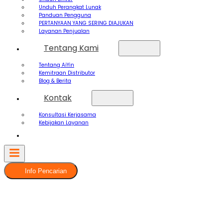
Unduh Perangkat Lunak
Panduan Pengguna
PERTANYAAN YANG SERING DIAJUKAN
Layanan Penjualan
Tentang Kami
Tentang AiYin
Kemitraan Distributor
Blog & Berita
Kontak
Konsultasi Kerjasama
Kebijakan Layanan
Info Pencarian