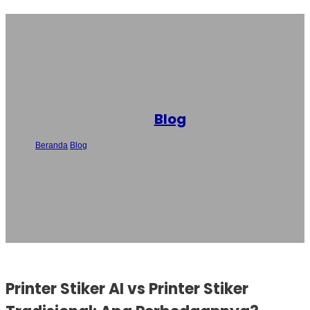
Blog
Beranda
/
Blog
/
Printer Stiker AI vs Printer Stiker Tradisional: Apa
Perbedaannya?
Printer Stiker AI vs Printer Stiker