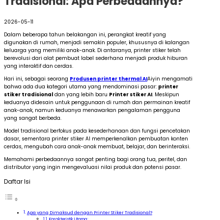
Tradisional: Apa Perbedaannya?
2026-05-11
Dalam beberapa tahun belakangan ini, perangkat kreatif yang
digunakan di rumah, menjadi semakin populer, khususnya di kalangan
keluarga yang memiliki anak-anak. Di antaranya, printer stiker telah
berevolusi dari alat pembuat label sederhana menjadi produk hiburan
yang interaktif dan cerdas.
Hari ini, sebagai seorang
Produsen printer thermal AI
Aiyin mengamati
bahwa ada dua kategori utama yang mendominasi pasar:
printer
stiker tradisional
dan yang lebih baru
Printer stiker AI
. Meskipun
keduanya didesain untuk penggunaan di rumah dan permainan kreatif
anak-anak, namun keduanya menawarkan pengalaman pengguna
yang sangat berbeda.
Model tradisional berfokus pada kesederhanaan dan fungsi pencetakan
dasar, sementara printer stiker AI memperkenalkan pembuatan konten
cerdas, mengubah cara anak-anak membuat, belajar, dan berinteraksi.
Memahami perbedaannya sangat penting bagi orang tua, peritel, dan
distributor yang ingin mengevaluasi nilai produk dan potensi pasar.
Daftar Isi
Apa yang Dimaksud dengan Printer Stiker Tradisional?
Karakteristik Utama: