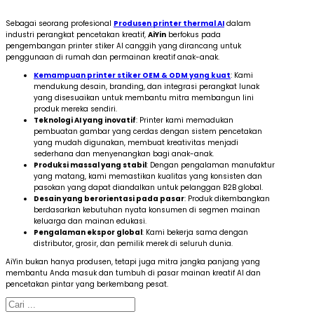
Sebagai seorang profesional
Produsen printer thermal AI
dalam
industri perangkat pencetakan kreatif,
AiYin
berfokus pada
pengembangan printer stiker AI canggih yang dirancang untuk
penggunaan di rumah dan permainan kreatif anak-anak.
Kemampuan printer stiker OEM & ODM yang kuat
: Kami
mendukung desain, branding, dan integrasi perangkat lunak
yang disesuaikan untuk membantu mitra membangun lini
produk mereka sendiri.
Teknologi AI yang inovatif
: Printer kami memadukan
pembuatan gambar yang cerdas dengan sistem pencetakan
yang mudah digunakan, membuat kreativitas menjadi
sederhana dan menyenangkan bagi anak-anak.
Produksi massal yang stabil
: Dengan pengalaman manufaktur
yang matang, kami memastikan kualitas yang konsisten dan
pasokan yang dapat diandalkan untuk pelanggan B2B global.
Desain yang berorientasi pada pasar
: Produk dikembangkan
berdasarkan kebutuhan nyata konsumen di segmen mainan
keluarga dan mainan edukasi.
Pengalaman ekspor global
: Kami bekerja sama dengan
distributor, grosir, dan pemilik merek di seluruh dunia.
AiYin bukan hanya produsen, tetapi juga mitra jangka panjang yang
membantu Anda masuk dan tumbuh di pasar mainan kreatif AI dan
pencetakan pintar yang berkembang pesat.
Cari