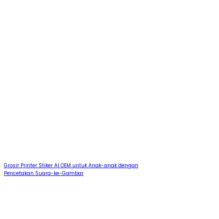
Grosir Printer Stiker AI OEM untuk Anak-anak dengan
Pencetakan Suara-ke-Gambar