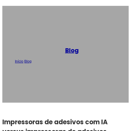
Blog
Início
/
Blog
/
Impressoras de adesivos com IA versus impressoras de
adesivos tradicionais: Qual é a diferença?
Impressoras de adesivos com IA