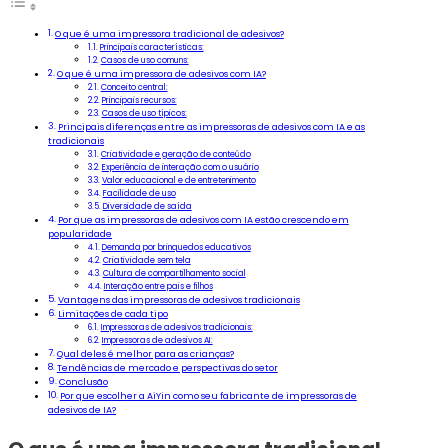
O que é uma impressora tradicional de adesivos?
Principais características:
Casos de uso comuns:
O que é uma impressora de adesivos com IA?
Conceito central:
Principais recursos:
Casos de uso típicos:
Principais diferenças entre as impressoras de adesivos com IA e as
tradicionais
Criatividade e geração de conteúdo
Experiência de interação com o usuário
Valor educacional e de entretenimento
Facilidade de uso
Diversidade de saída
Por que as impressoras de adesivos com IA estão crescendo em
popularidade
Demanda por brinquedos educativos
Criatividade sem tela
Cultura de compartilhamento social
Interação entre pais e filhos
Vantagens das impressoras de adesivos tradicionais
Limitações de cada tipo
Impressoras de adesivos tradicionais:
Impressoras de adesivos AI:
Qual deles é melhor para as crianças?
Tendências de mercado e perspectivas do setor
Conclusão
Por que escolher a AiYin como seu fabricante de impressoras de
adesivos de IA?