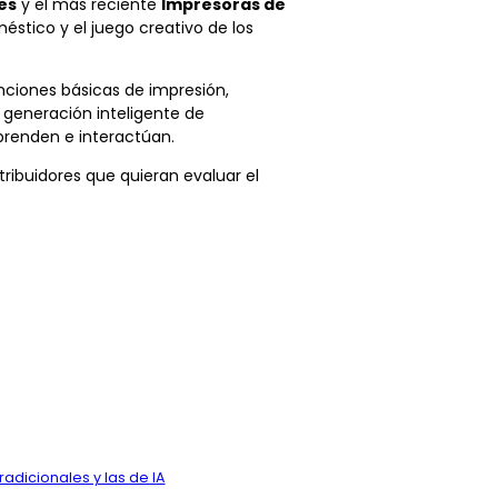
es
y el más reciente
Impresoras de
stico y el juego creativo de los
unciones básicas de impresión,
 generación inteligente de
prenden e interactúan.
tribuidores que quieran evaluar el
radicionales y las de IA