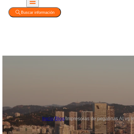
Buscar información
Inicio
/
Blog
/
Impresoras de pegatinas AI vs I