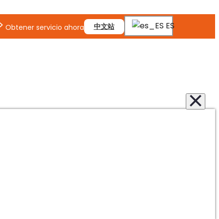
ES
中文站
Obtener servicio ahora