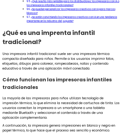
¿Qué resulta más rentable para los distribuidores: las impresoras con IA o
las impresoras infantiles tradicionales?
¿Se pueden personalizar las impresoras creativas con IA para marcas
blancas?
¿Se están convirtiendo las impresoras creativas con IA en una tendencia
importante en la industria del juguete?
¿Qué es una imprenta infantil
tradicional?
Una impresora infantil tradicional suele ser una impresora térmica
compacta diseñada para niños. Permite a los usuarios imprimir fotos,
etiquetas, dibujos para colorear, rompecabezas, notas y contenido
educativo a través de una aplicación móvil conectada.
Cómo funcionan las impresoras infantiles
tradicionales
La mayoría de las impresoras para niños utilizan tecnología de
impresión térmica, lo que elimina la necesidad de cartuchos de tinta. Los
usuarios conectan la impresora a un smartphone o una tableta
mediante Bluetooth y seleccionan el contenido a través de una
aplicación complementaria.
A continuación, la impresora genera impresiones en blanco y negro en
papel térmico, lo que hace que el proceso sea sencillo y económico.