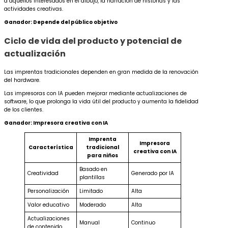
a aquellos interesados en el dibujo, la narración de historias y las
actividades creativas.
Ganador: Depende del público objetivo
Ciclo de vida del producto y potencial de
actualización
Las imprentas tradicionales dependen en gran medida de la renovación
del hardware.
Las impresoras con IA pueden mejorar mediante actualizaciones de
software, lo que prolonga la vida útil del producto y aumenta la fidelidad
de los clientes.
Ganador: Impresora creativa con IA
Imprenta
Impresora
Característica
tradicional
creativa con IA
para niños
Basado en
Creatividad
Generado por IA
plantillas
Personalización
Limitado
Alta
Valor educativo
Moderado
Alta
Actualizaciones
Manual
Continuo
de contenido