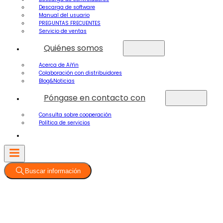
Descarga de software
Manual del usuario
PREGUNTAS FRECUENTES
Servicio de ventas
Quiénes somos
Acerca de AiYin
Colaboración con distribuidores
Blog&Noticias
Póngase en contacto con
Consulta sobre cooperación
Política de servicios
Buscar información