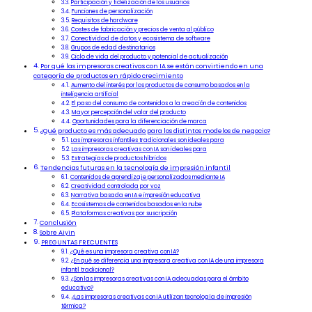
Participación y fidelización de los usuarios
Funciones de personalización
Requisitos de hardware
Costes de fabricación y precios de venta al público
Conectividad de datos y ecosistema de software
Grupos de edad destinatarios
Ciclo de vida del producto y potencial de actualización
Por qué las impresoras creativas con IA se están convirtiendo en una
categoría de productos en rápido crecimiento
Aumento del interés por los productos de consumo basados en la
inteligencia artificial
El paso del consumo de contenidos a la creación de contenidos
Mayor percepción del valor del producto
Oportunidades para la diferenciación de marca
¿Qué producto es más adecuado para los distintos modelos de negocio?
Las impresoras infantiles tradicionales son ideales para
Las impresoras creativas con IA son ideales para
Estrategias de productos híbridos
Tendencias futuras en la tecnología de impresión infantil
Contenidos de aprendizaje personalizados mediante IA
Creatividad controlada por voz
Narrativa basada en IA e impresión educativa
Ecosistemas de contenidos basados en la nube
Plataformas creativas por suscripción
Conclusión
Sobre Aiyin
PREGUNTAS FRECUENTES
¿Qué es una impresora creativa con IA?
¿En qué se diferencia una impresora creativa con IA de una impresora
infantil tradicional?
¿Son las impresoras creativas con IA adecuadas para el ámbito
educativo?
¿Las impresoras creativas con IA utilizan tecnología de impresión
térmica?