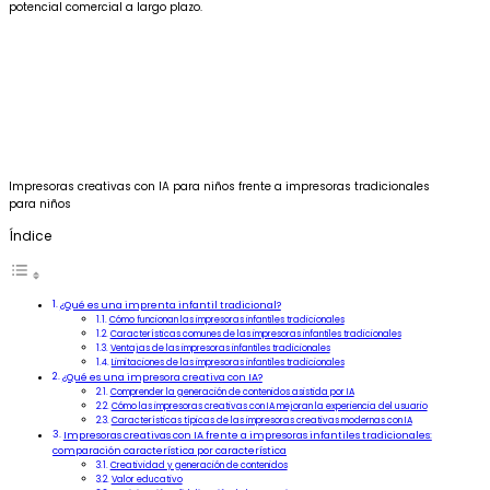
potencial comercial a largo plazo.
Impresoras creativas con IA para niños frente a impresoras tradicionales
para niños
Índice
¿Qué es una imprenta infantil tradicional?
Cómo funcionan las impresoras infantiles tradicionales
Características comunes de las impresoras infantiles tradicionales
Ventajas de las impresoras infantiles tradicionales
Limitaciones de las impresoras infantiles tradicionales
¿Qué es una impresora creativa con IA?
Comprender la generación de contenidos asistida por IA
Cómo las impresoras creativas con IA mejoran la experiencia del usuario
Características típicas de las impresoras creativas modernas con IA
Impresoras creativas con IA frente a impresoras infantiles tradicionales:
comparación característica por característica
Creatividad y generación de contenidos
Valor educativo