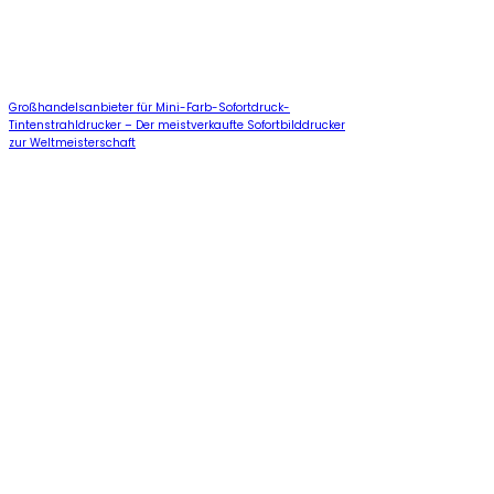
Großhandelsanbieter für Mini-Farb-Sofortdruck-
Tintenstrahldrucker – Der meistverkaufte Sofortbilddrucker
zur Weltmeisterschaft