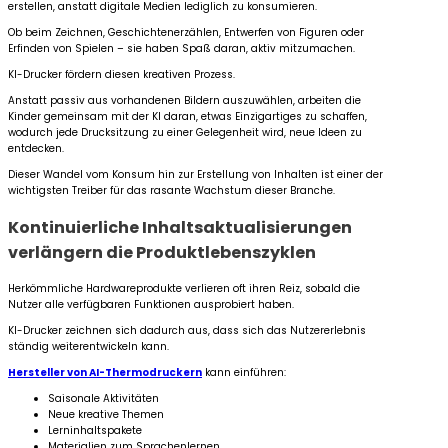
erstellen, anstatt digitale Medien lediglich zu konsumieren.
Ob beim Zeichnen, Geschichtenerzählen, Entwerfen von Figuren oder
Erfinden von Spielen – sie haben Spaß daran, aktiv mitzumachen.
KI-Drucker fördern diesen kreativen Prozess.
Anstatt passiv aus vorhandenen Bildern auszuwählen, arbeiten die
Kinder gemeinsam mit der KI daran, etwas Einzigartiges zu schaffen,
wodurch jede Drucksitzung zu einer Gelegenheit wird, neue Ideen zu
entdecken.
Dieser Wandel vom Konsum hin zur Erstellung von Inhalten ist einer der
wichtigsten Treiber für das rasante Wachstum dieser Branche.
Kontinuierliche Inhaltsaktualisierungen
verlängern die Produktlebenszyklen
Herkömmliche Hardwareprodukte verlieren oft ihren Reiz, sobald die
Nutzer alle verfügbaren Funktionen ausprobiert haben.
KI-Drucker zeichnen sich dadurch aus, dass sich das Nutzererlebnis
ständig weiterentwickeln kann.
Hersteller von AI-Thermodruckern
kann einführen:
Saisonale Aktivitäten
Neue kreative Themen
Lerninhaltspakete
Materialien zum Sprachenlernen