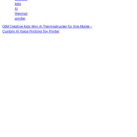
kids
AI
thermal
printer
OEM Creative Kids Mini AI Thermodrucker für Ihre Marke -
Custom AI Voice Printing Toy Printer