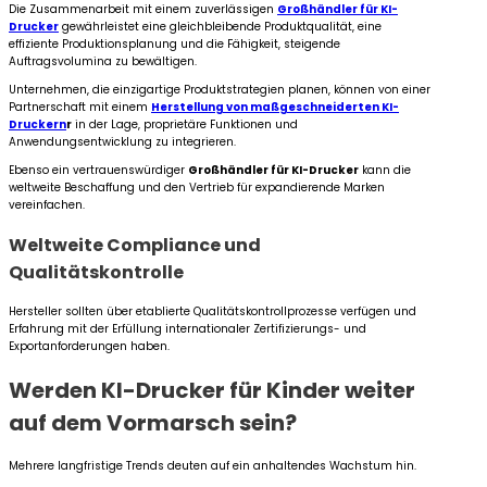
Die Zusammenarbeit mit einem zuverlässigen
Großhändler für KI-
Drucker
gewährleistet eine gleichbleibende Produktqualität, eine
effiziente Produktionsplanung und die Fähigkeit, steigende
Auftragsvolumina zu bewältigen.
Unternehmen, die einzigartige Produktstrategien planen, können von einer
Partnerschaft mit einem
Herstellung von maßgeschneiderten KI-
Druckern
r
in der Lage, proprietäre Funktionen und
Anwendungsentwicklung zu integrieren.
Ebenso ein vertrauenswürdiger
Großhändler für KI-Drucker
kann die
weltweite Beschaffung und den Vertrieb für expandierende Marken
vereinfachen.
Weltweite Compliance und
Qualitätskontrolle
Hersteller sollten über etablierte Qualitätskontrollprozesse verfügen und
Erfahrung mit der Erfüllung internationaler Zertifizierungs- und
Exportanforderungen haben.
Werden KI-Drucker für Kinder weiter
auf dem Vormarsch sein?
Mehrere langfristige Trends deuten auf ein anhaltendes Wachstum hin.