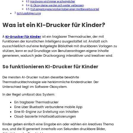
Hardware wird immer erschwinglicher
KI-Ökosysteme werden sich weiter verbessern
Früh eingetragene Marken haben einen Wettbewerbsvorteil
Schlussfolgerung
Was ist ein KI-Drucker für Kinder?
A
KI-Drucker für Kinder
ist ein tragbarer Thermodrucker, der mit
Funktionen der künstlichen Intelligenz ausgestattet ist. Anstatt sich
ausschließlich auf eine festgelegte Bibliothek mit druckbaren Vorlagen zu
stützen, kann er auf Grundlage von Benutzeranfragen eigene Inhalte
generieren, wodurch jeder Druckvorgang interaktiver und kreativer wird.
So funktionieren KI-Drucker für Kinder
Die meisten AI-Drucker nutzen dieselbe bewährte
Thermodrucktechnologie wie herkömmliche Kinderdrucker. Der
Unterschied liegt im Software-Ökosystem.
In der Regel umfasst das System:
Ein tragbarer Thermodrucker
Eine über Bluetooth verbundene mobile App
Eine KI-Engine zur Erstellung von Inhalten
Cloud-basierte Inhaltsaktualisierungen
Kinder geben einfach eine Eingabe ein oder wählen ein kreatives Thema
aus, und die KI generiert innerhalb von Sekunden druckbare Bilder,