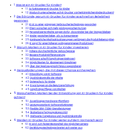
Was ist ein KI-Drucker für Kinder?
So funktionieren KI-Drucker für Kinder
Wodurch unterscheiden sich KI-Drucker von herkömmlichen Kinderdruckern?
Die 6 Gründe, warum KI-Drucker für Kinder so schnell an Beliebtheit
gewinnen
KI ist zu einer gängigen Verbrauchertechnologie geworden
Eltern wünschen sich mehr pädagogischen Nutzen
Personalisierte Inhalte sorgen dafür, dass Kinder bei der Stange bleiben
Kinder gestalten lieber, als zu konsumieren
Kontinuierliche Inhaltsaktualisierungen verlängern die Produktlebenszyklen
KI sorgt für einen höheren wahrgenommenen Produktwert
Warum Marken in KI-Drucker für Kinder investieren
Höhere durchschnittliche Verkaufspreise
Bessere Produktdifferenzierung
Software schafft langfristigen Mehrwert
Möglichkeiten für Abonnement-Einnahmen
Über den Spielzeugmarkt hinaus expandieren
Herausforderungen, die mit dieser Chance einhergehen
Entwicklung von KI-Software
Qualitätskontrolle der Inhalte
Datenschutz für Kinder
Erwartungen an die Benutzererfahrung
Langfristige Pflege von Inhalten
Worauf sollten Marken bei der Entwicklung von KI-Druckern für Kinder
achten?
Zuverlässige Hardware-Plattform
Leistungsstarke KI-Softwarefunktionen
Flexible OEM-/ODM-Dienstleistungen
Skalierbare Fertigungskapazität
Weltweite Compliance und Qualitätskontrolle
Werden KI-Drucker für Kinder weiter auf dem Vormarsch sein?
KI wird zum festen Bestandteil des täglichen Lernens
Die Bildungstechnologie breitet sich weiter aus