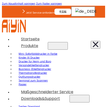
Zum Hauptinhalt springen
Zum Footer springen
DE
中文站
Jetzt Service anfordern
Startseite
Produkte
Mini-Sofortbilddrucker in Farbe
Kinder AI Drucker
Drucker für Heim und Büro
Versandetikettendrucker
Business-Etikettendrucker
Thermotransferdrucker
Quittungsdrucker
Terminal zum Scannen
Papier
Maßgeschneiderter Service
Downloads&Support
Treiber Download