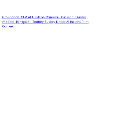
Großhandel OEM AI Aufkleber Kamera-Drucker für Kinder
mit Foto-Fähigkeit - Factory Supply Kinder AI Instant Print
Camera