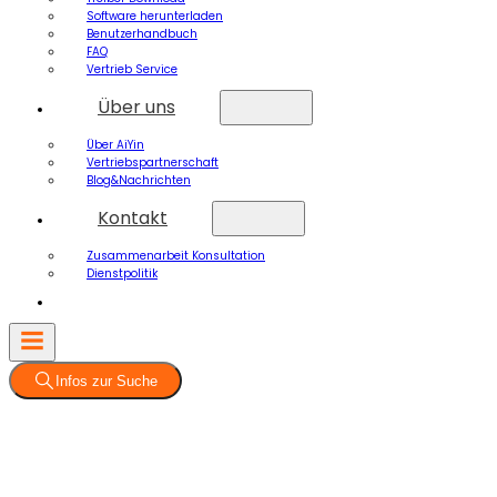
Software herunterladen
Benutzerhandbuch
FAQ
Vertrieb Service
Über uns
Über AiYin
Vertriebspartnerschaft
Blog&Nachrichten
Kontakt
Zusammenarbeit Konsultation
Dienstpolitik
Infos zur Suche