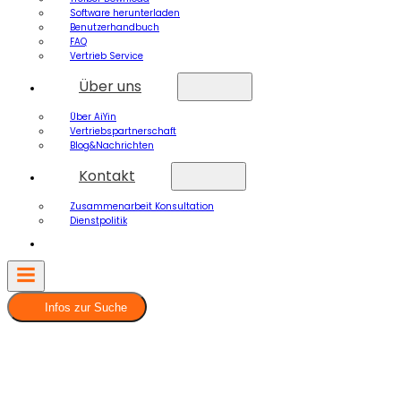
Software herunterladen
Benutzerhandbuch
FAQ
Vertrieb Service
Über uns
Über AiYin
Vertriebspartnerschaft
Blog&Nachrichten
Kontakt
Zusammenarbeit Konsultation
Dienstpolitik
Infos zur Suche