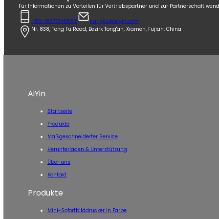
Für Informationen zu Vorteilen für Vertriebspartner und zur Partnerschaft wend
+86-18577340582
carlyxu@aiyin.com
Nr. 838, Tong Fu Road, Bezirk Tong'an, Xiamen, Fujian, China
AiYin
Startseite
Produkte
Maßgeschneiderter Service
Herunterladen & Unterstützung
Über uns
Kontakt
Produkte
Mini-Sofortbilddrucker in Farbe