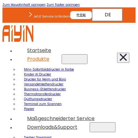
Zum Hauptinhalt springen
Zum Footer springen
DE
中文站
Jetzt Service anfordern
Startseite
Produkte
Mini-Sofortbilddrucker in Farbe
Kinder AI Drucker
Drucker für Heim und Büro
Versandetikettendrucker
Business-Etikettendrucker
Thermotransferdrucker
Quittungsdrucker
Terminal zum Scannen
Papier
Maßgeschneiderter Service
Downloads&Support
Treiber Download