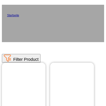
AI-Drucker für Kinder
Startseite
/
Kinder AI Drucker
Professionelle Kinder AI Drucker Hersteller aus China. Wir
bieten Großhandel und OEM Kinder AI Drucker Lösungen für
globale Partner. Unsere intelligenten Kinderdrucker integrieren
Technologie der künstlichen Intelligenz, Spracherkennung und
sofortigen Thermodruck, um ein lustiges, interaktives und
lehrreiches Erlebnis für Kinder zu bieten.