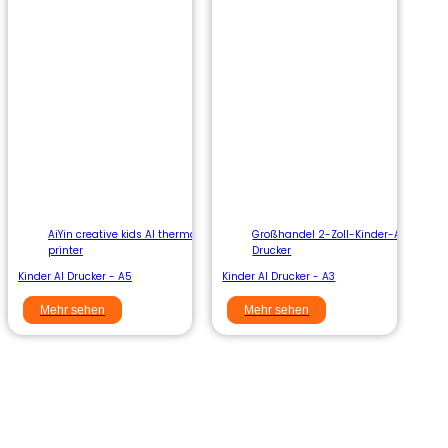
AiYin creative kids AI thermal
Großhandel 2-Zoll-Kinder-Ai-
printer
Drucker
Kinder AI Drucker - A5
Kinder AI Drucker - A3
Mehr sehen
Mehr sehen
Entscheiden Sie sich für Aiyin, um
professionelle und effiziente