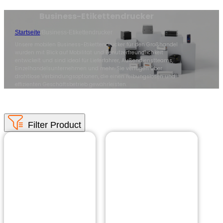
Business-Etikettendrucker
Startseite
/
Business-Etikettendrucker
Unsere mobilen Business-Etikettendrucker für den Großhandel
wurden mit Blick auf Mobilität und Benutzerfreundlichkeit
entwickelt und sind ideal für Lieferfahrer, Außendienstteams,
Einzelhandelsunternehmen und mehr. Sie verfügen über
drahtlose Verbindungsoptionen, die einen reibungslosen und
effizienten Geschäftsbetrieb gewährleisten.