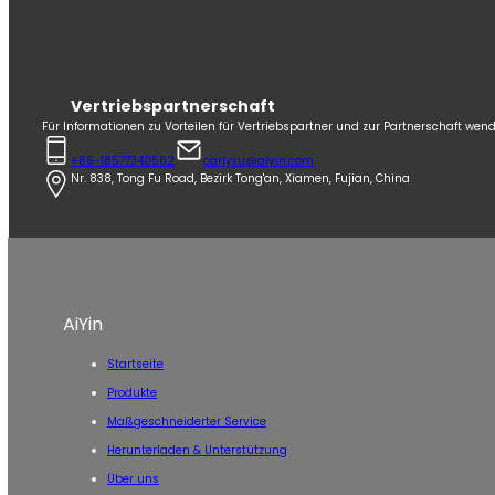
Vertriebspartnerschaft
Für Informationen zu Vorteilen für Vertriebspartner und zur Partnerschaft wend
+86-18577340582
carlyxu@aiyin.com
Nr. 838, Tong Fu Road, Bezirk Tong'an, Xiamen, Fujian, China
AiYin
Startseite
Produkte
Maßgeschneiderter Service
Herunterladen & Unterstützung
Über uns