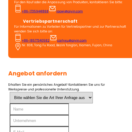
Für den Kauf oder die Anpassung von Produkten, kontaktieren Sie bitte:
+86-17359441868
raowj@aiyin.com
Vertriebspartnerschaft
Für Informationen zu Vorteilen für Vertriebspartner und zur Partnerschaft
wenden Sie sich bitte an:
+86-18577340582
carlyxu@aiyin.com
Nr. 838, Tong Fu Road, Bezirk Tong'an, Xiamen, Fujian, China
Angebot anfordern
Erhalten Sie ein persönliches Angebot! Kontaktieren Sie uns für
Werkspreise und professionelle Unterstützung.