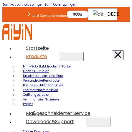
Zum Hauptinhalt springen
Zum Footer springen
DE
中文站
Jetzt Service anfordern
Startseite
Produkte
Mini-Sofortbilddrucker in Farbe
Kinder AI Drucker
Drucker für Heim und Büro
Versandetikettendrucker
Business-Etikettendrucker
Thermotransferdrucker
Quittungsdrucker
Terminal zum Scannen
Papier
Maßgeschneiderter Service
Downloads&Support
Treiber Download