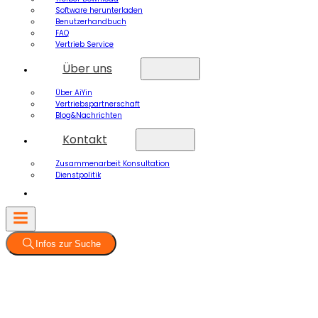
Software herunterladen
Benutzerhandbuch
FAQ
Vertrieb Service
Über uns
Über AiYin
Vertriebspartnerschaft
Blog&Nachrichten
Kontakt
Zusammenarbeit Konsultation
Dienstpolitik
Infos zur Suche