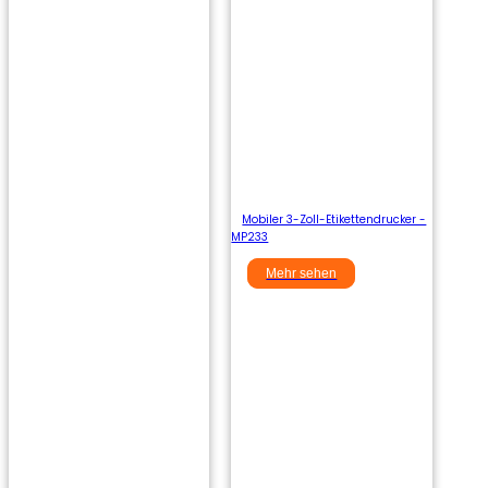
Mobiler 3-Zoll-Etikettendrucker -
MP233
Mehr sehen