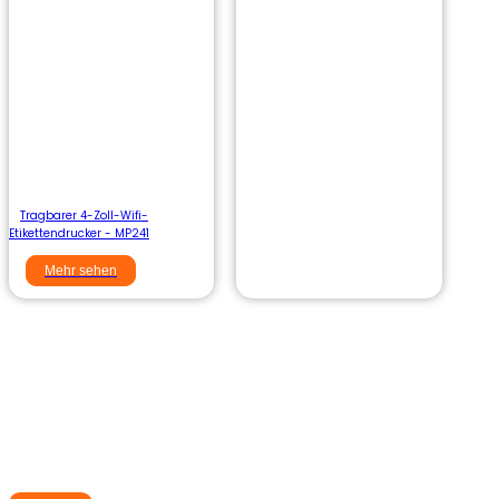
Tragbarer 4-Zoll-Wifi-
Etikettendrucker - MP241
Mehr sehen
Entscheiden Sie sich für Aiyin, um
professionelle und effiziente
Etikettenmanagement-Lösungen zu
erhalten.