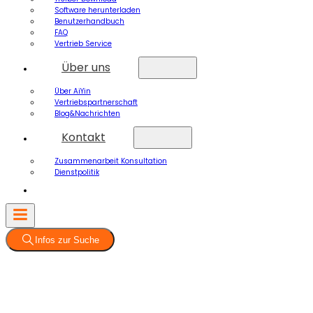
Software herunterladen
Benutzerhandbuch
FAQ
Vertrieb Service
Über uns
Über AiYin
Vertriebspartnerschaft
Blog&Nachrichten
Kontakt
Zusammenarbeit Konsultation
Dienstpolitik
Infos zur Suche