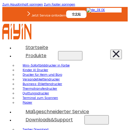
Zum Hauptinhalt springen
Zum Footer springen
DE
中文站
Jetzt Service anfordern
Startseite
Produkte
Mini-Sofortbilddrucker in Farbe
Kinder AI Drucker
Drucker für Heim und Büro
Versandetikettendrucker
Business-Etikettendrucker
Thermotransferdrucker
Quittungsdrucker
Terminal zum Scannen
Papier
Maßgeschneiderter Service
Downloads&Support
Treiber Download