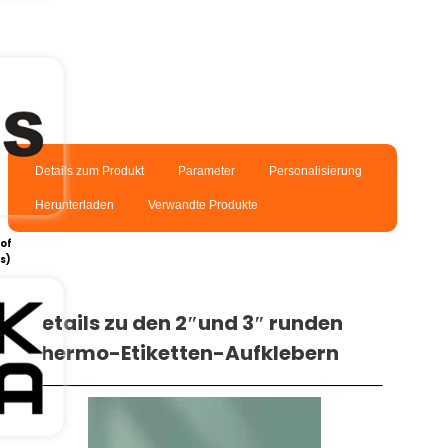
Details zum Produkt
Parameter
Personalisierung
Herunterladen
Verwandte Produkte
e
of
s)
Details zu den 2″und 3″ runden
Thermo-Etiketten-Aufklebern