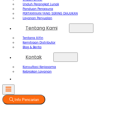
Unduh Perangkat Lunak
Panduan Pengguna
PERTANYAAN YANG SERING DIAJUKAN
Layanan Penjualan
Tentang Kami
Tentang AiYin
Kemitraan Distributor
Blog & Berita
Kontak
Konsultasi Kerjasama
Kebijakan Layanan
Info Pencarian