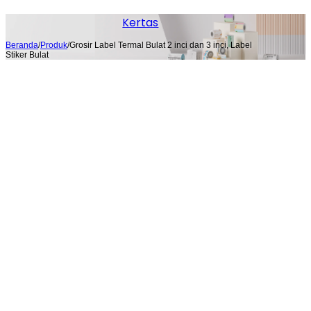
Kertas
Beranda
/
Produk
/
Grosir Label Termal Bulat 2 inci dan 3 inci, Label
Stiker Bulat