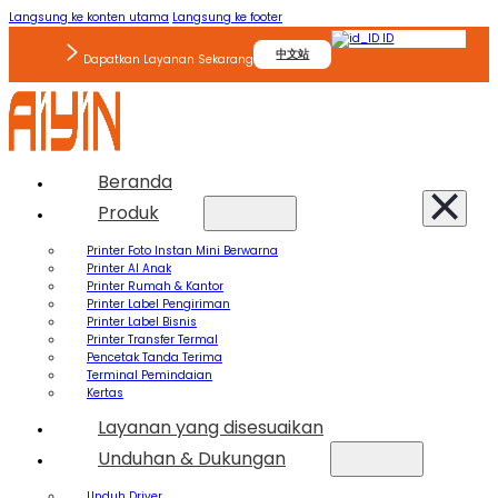
Langsung ke konten utama
Langsung ke footer
ID
中文站
Dapatkan Layanan Sekarang
Beranda
Produk
Printer Foto Instan Mini Berwarna
Printer AI Anak
Printer Rumah & Kantor
Printer Label Pengiriman
Printer Label Bisnis
Printer Transfer Termal
Pencetak Tanda Terima
Terminal Pemindaian
Kertas
Layanan yang disesuaikan
Unduhan & Dukungan
Unduh Driver