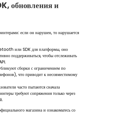
K, обновления и
нтерами: если он нарушен, то нарушается
etooth или SDK для платформы, оно
тивно поддерживаться, чтобы отслеживать
PI.
бликуют сборки с ограничением по
лефонов), что приводит к несовместимому
зователи часто пытаются сначала
интеры требуют сопряжения только через
й.
ициального магазина и ознакомьтесь со