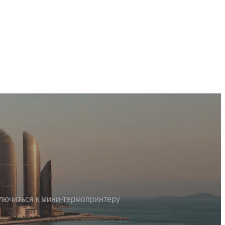
лючиться к мини-термопринтеру