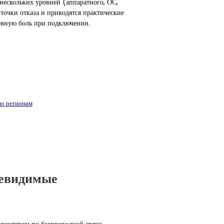
 нескольких уровней (аппаратного, ОС,
точки отказа и приводятся практические
овную боль при подключении.
по регионам
Невидимые
принтером по беспроводной связи.