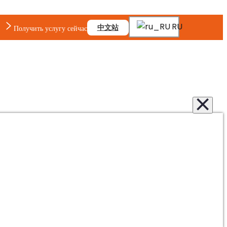
RU
中文站
Получить услугу сейчас