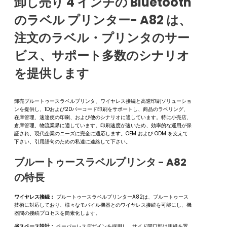
卸し売り 4 インチの Bluetooth
のラベル プリンター- A82 は、
注文のラベル・プリンタのサー
ビス、サポート多数のシナリオ
を提供します
卸売ブルートゥースラベルプリンタ、ワイヤレス接続と高速印刷ソリューショ
ンを提供し、1Dおよび2Dバーコード印刷をサポートし、商品のラベリング、
在庫管理、速達便の印刷、および他のシナリオに適しています。特に小売店、
倉庫管理、物流業界に適しています。印刷速度が速いため、効率的な運用が保
証され、現代企業のニーズに完全に適応します。OEM および ODM を支えて
下さい、引用語句のための私達に連絡して下さい。
ブルートゥースラベルプリンタ - A82
の特長
ワイヤレス接続：
ブルートゥースラベルプリンターA82は、ブルートゥース
技術に対応しており、様々なモバイル機器とのワイヤレス接続を可能にし、機
器間の接続プロセスを簡素化します。
省スペース設計：
ペーパーレスデザインを採用し、サイド開口部は用紙を置