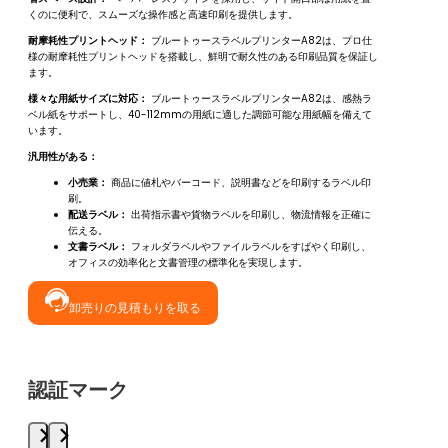
くのに便利で、スムーズな操作感と高速印刷を提供します。
耐摩耗性プリントヘッド：
ブルートゥースラベルプリンターA82は、プロ仕
様の耐摩耗性プリントヘッドを搭載し、鮮明で耐久性のある印刷品質を保証し
ます。
様々な用紙サイズに対応：
ブルートゥースラベルプリンターA82は、感熱ラ
ベル紙をサポートし、40-112mmの用紙に適した調節可能な用紙幅を備えて
います。
汎用性がある：
小売業：
商品に値札やバーコード、説明書などを印刷するラベル印
刷。
配送ラベル：
出荷指示書や貨物ラベルを印刷し、物流情報を正確に
伝える。
文書ラベル：
フォルダラベルやファイルラベルをすばやく印刷し、
オフィスの効率化と文書管理の標準化を実現します。
卸売りの見積もりを取る
認証マーク