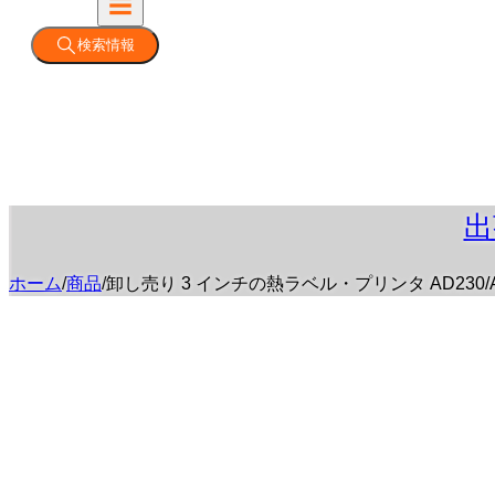
検索情報
出
ホーム
/
商品
/
卸し売り 3 インチの熱ラベル・プリンタ AD230