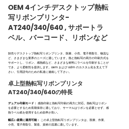
OEM 4インチデスクトップ熱転
写リボンプリンタ-
AT240/340/640 , サポートラ
ベル、バーコード、リボンなど
卸売りデスクトップ熱転写リボンプリンタ、医療、小売、電子商取引、物流な
ど、さまざまな業界のニーズに適しています。熱と熱転写の両方の印刷方式を
サポートし、リボン、感熱紙など、さまざまな材料にラベルを印刷することが
でき、より柔軟性を提供します。oem および odm のカスタム化を支えて下
さい、引用語句のための私達に連絡して下さい。
卓上型熱転写リボンプリンタ
AT240/340/640の特長
デュアル印刷モード：
感熱印刷と熱転写印刷の両方に対応。熱転写はリボン
を必要とするため長期保存に適しており、サーマルはリボンを必要とせず、感
熱ラベル紙を使用するため効率が良い。
幅広い産業に適用可能：
この卓上型熱転写リボンプリンタは、医療、作業、
小売、電子商取引、製造、資材の流通に適しています。