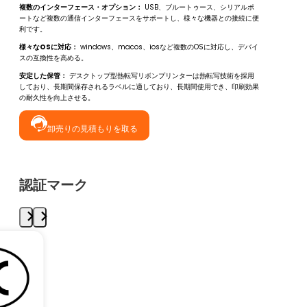
複数のインターフェース・オプション：
USB、ブルートゥース、シリアルポ
ートなど複数の通信インターフェースをサポートし、様々な機器との接続に便
利です。
様々なOSに対応：
windows、macos、iosなど複数のOSに対応し、デバイ
スの互換性を高める。
安定した保管：
デスクトップ型熱転写リボンプリンターは熱転写技術を採用
しており、長期間保存されるラベルに適しており、長期間使用でき、印刷効果
の耐久性を向上させる。
卸売りの見積もりを取る
認証マーク