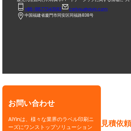
+86-18577340582
carlyxu@aiyin.com
中国福建省廈門市同安区同福路838号
お問い合わせ
AiYinは、様々な業界のラベル印刷ニ
見積依
ーズにワンストップソリューション