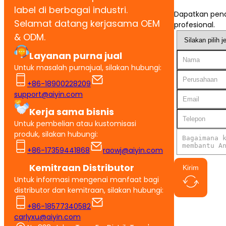
label di berbagai industri.
Dapatkan pena
Selamat datang kerjasama OEM
profesional.
& ODM.
Layanan purna jual
Untuk masalah purnajual, silakan hubungi:
+86-18900228209
support@aiyin.com
Kerja sama bisnis
Untuk pembelian atau kustomisasi
produk, silakan hubungi:
+86-17359441868
raowj@aiyin.com
Kemitraan Distributor
Kirim
Untuk informasi mengenai manfaat bagi
distributor dan kemitraan, silakan hubungi:
+86-18577340582
carlyxu@aiyin.com