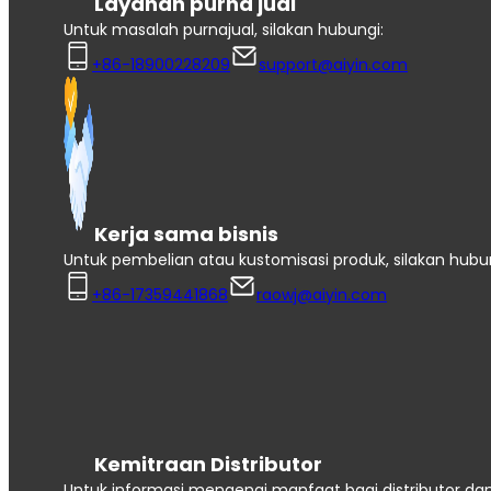
Layanan purna jual
Untuk masalah purnajual, silakan hubungi:
+86-18900228209
support@aiyin.com
Kerja sama bisnis
Untuk pembelian atau kustomisasi produk, silakan hubu
+86-17359441868
raowj@aiyin.com
Kemitraan Distributor
Untuk informasi mengenai manfaat bagi distributor dan