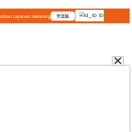
ID
中文站
atkan Layanan Sekarang