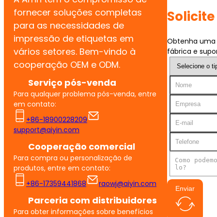
fornecer soluções completas
Solicit
para as necessidades de
impressão de etiquetas em
Obtenha uma c
vários setores. Bem-vindo à
fábrica e supor
cooperação OEM e ODM.
Serviço pós-venda
Para qualquer problema pós-venda, entre
em contato:
+86-18900228209
support@aiyin.com
Cooperação comercial
Para compra ou personalização de
produtos, entre em contato:
+86-17359441868
raowj@aiyin.com
Enviar
Parceria com distribuidores
Para obter informações sobre benefícios