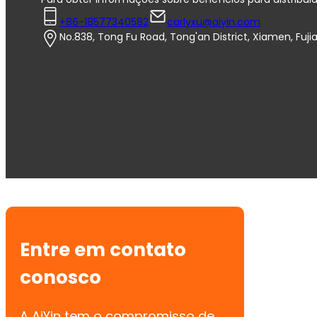
+86-18577340582
carlyxu@aiyin.com
No.838, Tong Fu Road, Tong'an District, Xiamen, Fuji
Entre em contato
conosco
A AiYin tem o compromisso de