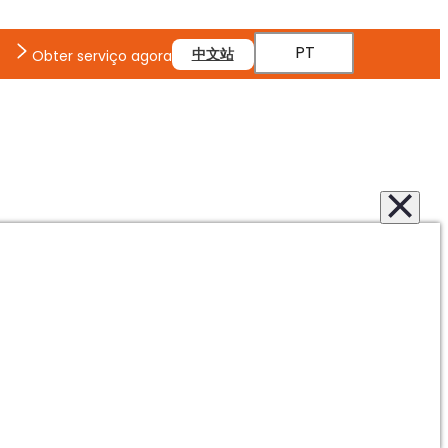
PT
中文站
Obter serviço agora