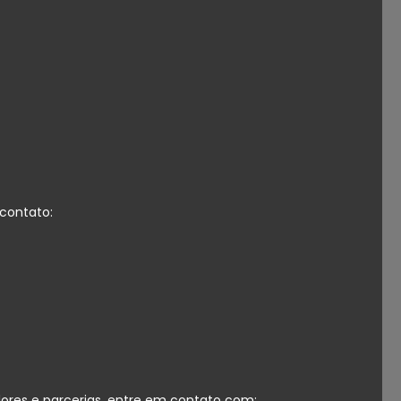
contato:
dores e parcerias, entre em contato com: