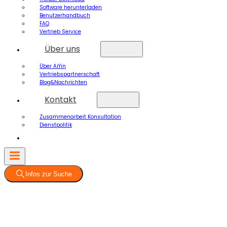
Software herunterladen
Benutzerhandbuch
FAQ
Vertrieb Service
Über uns
Über AiYin
Vertriebspartnerschaft
Blog&Nachrichten
Kontakt
Zusammenarbeit Konsultation
Dienstpolitik
Infos zur Suche