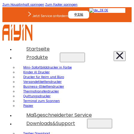
Zum Hauptinhalt springen
Zum Footer springen
DE
中文站
Jetzt Service anfordern
Startseite
Produkte
Mini-Sofortbilddrucker in Farbe
Kinder AI Drucker
Drucker für Heim und Büro
Versandetikettendrucker
Business-Etikettendrucker
Thermotransferdrucker
Quittungsdrucker
Terminal zum Scannen
Papier
Maßgeschneiderter Service
Downloads&Support
Treiber Download