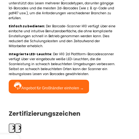
unterstützt das Lesen mehrerer Barcodetypen, darunter gängige
1d-Barcodes und die meisten 2d-Barcodes (wie z. B. qr-Code und
pdf417 usw.), um die Anforderungen verschiedener Branchen zu
erfüllen.
Einfach zu bedienen:
Der Barcode-Scanner H10 verfügt über eine
einfache und intuitive Benutzeroberfläche, die ohne komplizierte
Einstellungen schnell in Betrieb genommen werden kann. Dies
reduziert die Schulungskosten und den Zeitaufwand der
Mitarbeiter erheblich.
Integrierte LED-Leuchte:
Der H10 2d Plattform-Barcodescanner
verfügt über vier eingebaute weiße LED-Leuchten, die die
Scanleistung in schwach beleuchteten Umgebungen verbessern.
Selbst an schwach beleuchteten Orten kann der Scanner ein
reibungsloses Lesen von Barcodes gewährleisten.
Angebot für Großhändler einholen →
Zertifizierungszeichen