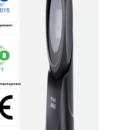
gement-
mentsystem