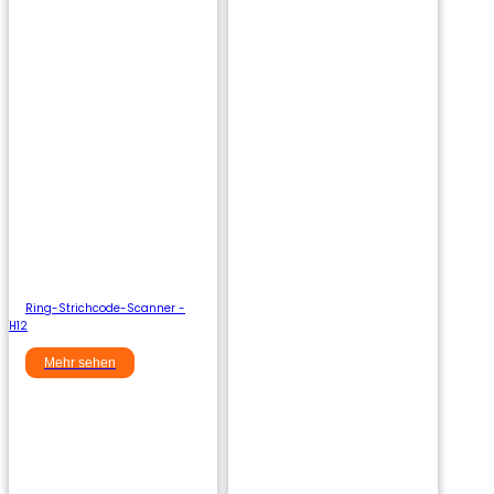
Ring-Strichcode-Scanner -
H12
Mehr sehen