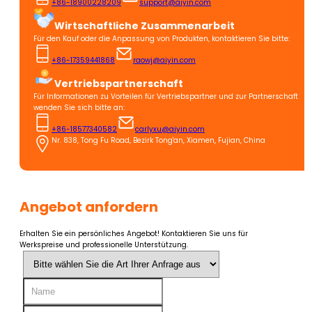
+86-18900228209
support@aiyin.com
Wirtschaftliche Zusammenarbeit
Für den Kauf oder die Anpassung von Produkten, kontaktieren Sie bitte:
+86-17359441868
raowj@aiyin.com
Vertriebspartnerschaft
Für Informationen zu Vorteilen für Vertriebspartner und zur Partnerschaft
wenden Sie sich bitte an:
+86-18577340582
carlyxu@aiyin.com
Nr. 838, Tong Fu Road, Bezirk Tong'an, Xiamen, Fujian, China
Angebot anfordern
Erhalten Sie ein persönliches Angebot! Kontaktieren Sie uns für
Werkspreise und professionelle Unterstützung.