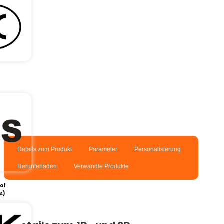
Details zum Produkt
Parameter
Personalisierung
Herunterladen
Verwandte Produkte
e
of
s)