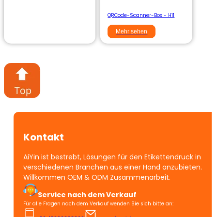
QRCode-Scanner-Box - H11
Mehr sehen
Kontakt
AiYin ist bestrebt, Lösungen für den Etikettendruck in
verschiedenen Branchen aus einer Hand anzubieten.
Willkommen OEM & ODM Zusammenarbeit.
Service nach dem Verkauf
Für alle Fragen nach dem Verkauf wenden Sie sich bitte an: