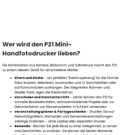
Wer wird den P21 Mini-
Handfotodrucker lieben?
Die Kombination aus Kamera, Bildschirm und Sofortdruck macht das P21
zu einem idealen Gerät für verschiedene Märkte:
Eltern und Kinder
- ein perfektes "Kreativspielzeug" für die Familie:
Fotos knipsen, dekorieren, ausdrucken und in Sammelalben oder
auf Kühlschränken aufhängen. Die integrierten Rahmen und
Doodle-Tools regen die Kreativität an.
Vorschulen und Kunstunterricht
- Lehrer können das P21 für
schnelle Bastelaktivitäten, vertrauensbildende Projekte oder zur
Dokumentation von Klassenarbeiten in Echtzeit verwenden.
Veranstaltungsplaner & Partygeschenke
- Drucken Sie auf
Geburtstagsfeiern, Hochzeiten und Gemeindeveranstaltungen
sofortige Andenken - ohne Laptop oder separaten Drucker.
Reisende
- Machen Sie jede Reise zu einer Gelegenheit, zu lernen
und Geschichten zu erzählen. Sie können die besten Momente