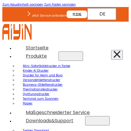
Zum Hauptinhalt springen
Zum Footer springen
DE
中文站
Jetzt Service anfordern
Startseite
Produkte
Mini-Sofortbilddrucker in Farbe
Kinder AI Drucker
Drucker für Heim und Büro
Versandetikettendrucker
Business-Etikettendrucker
Thermotransferdrucker
Quittungsdrucker
Terminal zum Scannen
Papier
Maßgeschneiderter Service
Downloads&Support
Treiber Download