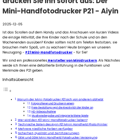
drucken Sie ihn sofort aus: Der
Mini-Handfotodrucker P21 - Aiyin
2025-12-05
Ist das Scrollen auf dem Handy und das Anschauen von kurzen Videos
die einzige Aktivität, die Ihre Kinder nach der Schule und an den
Wochenenden ausüben? Kinder sollten nicht am Telefon festsitzen; sie
brauchen mehr Spaß, um zu wachsen! Heute bringen wir unseren
Neuzugang -
P21 Mini-Handfotodrucker
- für Sie!
Wir sind ein professionelles
Hersteller von Minidruckern
. Als Nächstes
werde ich Ihnen eine detaillierte Einführung in die Funktionen und
Merkmale des P21 geben.
Inhaltsübersicht
Warum der Mini-Fotodrucker P21 sich von anderen abhebt
Fotografieren und Drucken in einem
Freie Gestaltung regt die Kreativität der Kinder an
HD-Videoaufnahme
Musikwiedergabe und integrierte kleine Spiele
Wer wird den P21 Mini-Handfotodrucker lieben?
Technische Daten des Aiyin P21 Mnin Handheld Photo Printer
Mehrere niedliche Farben verfügbar
Sicherheit, Qualität und Zertifizierungen
OEM und ODM Mini Handheld Fotodrucker Versorgung