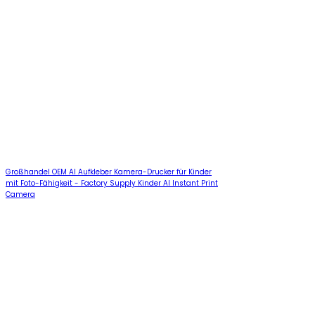
Großhandel OEM AI Aufkleber Kamera-Drucker für Kinder
mit Foto-Fähigkeit - Factory Supply Kinder AI Instant Print
Camera