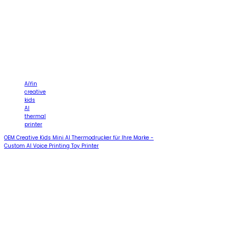
AiYin
creative
kids
AI
thermal
printer
OEM Creative Kids Mini AI Thermodrucker für Ihre Marke -
Custom AI Voice Printing Toy Printer