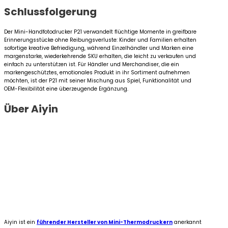
Schlussfolgerung
Der Mini-Handfotodrucker P21 verwandelt flüchtige Momente in greifbare
Erinnerungsstücke ohne Reibungsverluste: Kinder und Familien erhalten
sofortige kreative Befriedigung, während Einzelhändler und Marken eine
margenstarke, wiederkehrende SKU erhalten, die leicht zu verkaufen und
einfach zu unterstützen ist. Für Händler und Merchandiser, die ein
markengeschütztes, emotionales Produkt in ihr Sortiment aufnehmen
möchten, ist der P21 mit seiner Mischung aus Spiel, Funktionalität und
OEM-Flexibilität eine überzeugende Ergänzung.
Über Aiyin
Aiyin ist ein
führender Hersteller von Mini-Thermodruckern
anerkannt