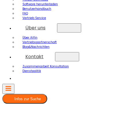
Software herunterladen
Benutzerhandbuch
FAQ
Vertrieb Service
Über uns
Über AiYin
Vertriebspartnerschaft
Blog&Nachrichten
Kontakt
Zusammenarbeit Konsultation
Dienstpolitik
Infos zur Suche