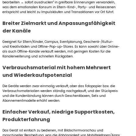
bearbeiten → sofort ausdrucken" in greifbare Erinnerungen verwandeln,
was dem emotionalen Konsum in Eltern-Kind-, Party- und Reiseszenen
entspricht und leicht zu Impulskäufen und Transaktionen vor Ort führt.
Breiter Zielmarkt und Anpassungsfähigkeit
der Kanäle
Geeignet für Eltern/Kinder, Campus, Eventplanung, Geschenk-/Kultur-
und Kreativläden und Offline-Pop-up-Stores. Es kann sowohl über Online-
als auch Offline-Kanäle verkauft werden, mit geringen Kosten für die
Kanalerweiterung und schnellen Rückgaben.
Verbrauchsmaterial mit hohem Mehrwert
und Wiederkaufspotenzial
Die Geräte werden zwar einmalig verkauft, aber das Fotopapier bzw. die
Verbrauchsmaterialien werden ständig nachgekauft, und der Stückpreis
und die Kundenbindung können durch Geschenkboxen, Sets und
Abonnementmodelle erhöht werden.
Einfacher Verkauf, niedrige Supportkosten,
Produkterfahrung
Das Gerät ist einfach zu bedienen, mit Bildschirmvorschau und
maschineller Bearbeitung, was die Abhängigkeit von Mobiltelefonen/Apps