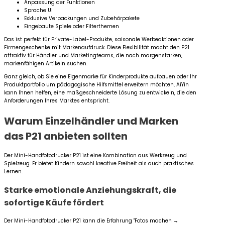
Anpassung der Funktionen
Sprache UI
Exklusive Verpackungen und Zubehörpakete
Eingebaute Spiele oder Filterthemen
Das ist perfekt für Private-Label-Produkte, saisonale Werbeaktionen oder
Firmengeschenke mit Markenaufdruck. Diese Flexibilität macht den P21
attraktiv für Händler und Marketingteams, die nach margenstarken,
markenfähigen Artikeln suchen.
Ganz gleich, ob Sie eine Eigenmarke für Kinderprodukte aufbauen oder Ihr
Produktportfolio um pädagogische Hilfsmittel erweitern möchten, AiYin
kann Ihnen helfen, eine maßgeschneiderte Lösung zu entwickeln, die den
Anforderungen Ihres Marktes entspricht.
Warum Einzelhändler und Marken
das P21 anbieten sollten
Der Mini-Handfotodrucker P21 ist eine Kombination aus Werkzeug und
Spielzeug. Er bietet Kindern sowohl kreative Freiheit als auch praktisches
Lernen.
Starke emotionale Anziehungskraft, die
sofortige Käufe fördert
Der Mini-Handfotodrucker P21 kann die Erfahrung "Fotos machen →