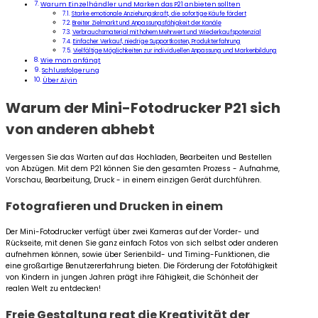
Warum Einzelhändler und Marken das P21 anbieten sollten
Starke emotionale Anziehungskraft, die sofortige Käufe fördert
Breiter Zielmarkt und Anpassungsfähigkeit der Kanäle
Verbrauchsmaterial mit hohem Mehrwert und Wiederkaufspotenzial
Einfacher Verkauf, niedrige Supportkosten, Produkterfahrung
Vielfältige Möglichkeiten zur individuellen Anpassung und Markenbildung
Wie man anfängt
Schlussfolgerung
Über Aiyin
Warum der Mini-Fotodrucker P21 sich
von anderen abhebt
Vergessen Sie das Warten auf das Hochladen, Bearbeiten und Bestellen
von Abzügen. Mit dem P21 können Sie den gesamten Prozess - Aufnahme,
Vorschau, Bearbeitung, Druck - in einem einzigen Gerät durchführen.
Fotografieren und Drucken in einem
Der Mini-Fotodrucker verfügt über zwei Kameras auf der Vorder- und
Rückseite, mit denen Sie ganz einfach Fotos von sich selbst oder anderen
aufnehmen können, sowie über Serienbild- und Timing-Funktionen, die
eine großartige Benutzererfahrung bieten. Die Förderung der Fotofähigkeit
von Kindern in jungen Jahren prägt ihre Fähigkeit, die Schönheit der
realen Welt zu entdecken!
Freie Gestaltung regt die Kreativität der