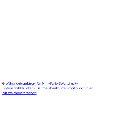
Großhandelsanbieter für Mini-Farb-Sofortdruck-
Tintenstrahldrucker – Der meistverkaufte Sofortbilddrucker
zur Weltmeisterschaft