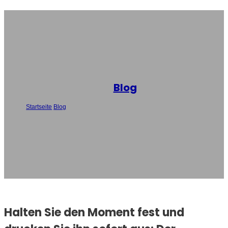
Blog
Startseite
/
Blog
/
Halten Sie den Moment fest und drucken Sie ihn sofort
aus: Der Mini-Handfotodrucker P21 - Aiyin
Halten Sie den Moment fest und