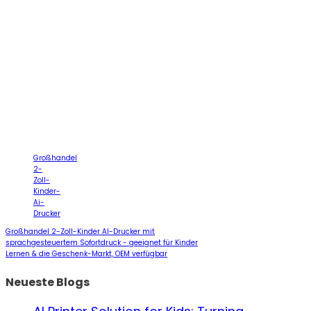
Großhandel
2-
Zoll-
Kinder-
Ai-
Drucker
Großhandel 2-Zoll-Kinder AI-Drucker mit
sprachgesteuertem Sofortdruck - geeignet für Kinder
Lernen & die Geschenk-Markt, OEM verfügbar
Neueste Blogs