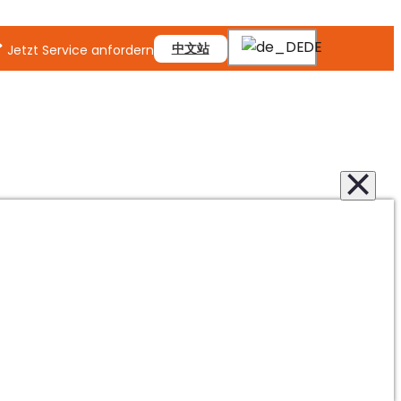
DE
中文站
Jetzt Service anfordern