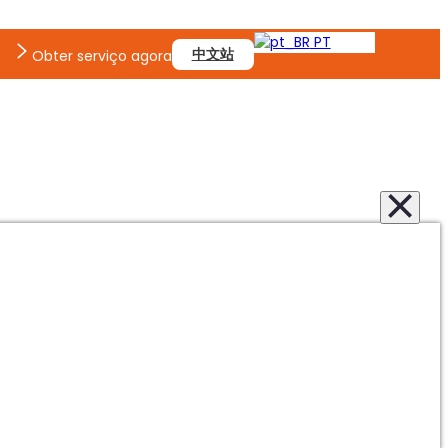
PT
中文站
Obter serviço agora