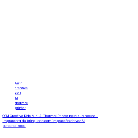
AiYin
creative
kids
AI
thermal
printer
OEM Creative Kids Mini AI Thermal Printer para sua marca -
Impressora de brinquedo com impressão de voz AI
personalizada