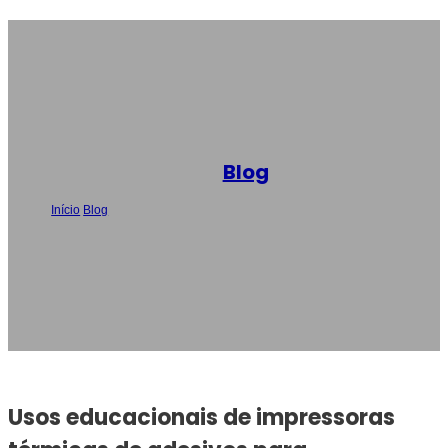
Blog
Início
/
Blog
/
Usos educacionais de impressoras térmicas de adesivos
para crianças na Europa
Usos educacionais de impressoras