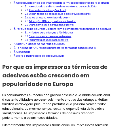
Usos educacionais das impressoras térmicas de adesivos para crianças
Aprendizado de idiomas e desenvolvimento de vocabulário
Atividades de educação infantil
Organização da sala de aula e aplicativos escolares
Artes, artesanato e criatividade DIY
Educação STEM e aprendizado interativo
Ensino domiciliar e aprendizado flexível
Por que os pais europeus preferem as impressoras térmicas de adesivos
Amigável para crianças e fácil de usar
Ecologicamente correto e sustentável
Ferramenta educacional acessível
Oportunidades no mercado europeu
Tendências futuras das impressoras térmicas educacionais
Conclusão
Sobre a impressora de adesivos AiYin
Por que as impressoras térmicas de
adesivos estão crescendo em
popularidade na Europa
Os consumidores europeus dão grande ênfase à qualidade educacional,
à sustentabilidade e ao desenvolvimento criativo das crianças. Muitas
famílias estão agora procurando produtos que possam oferecer valor
educacional e, ao mesmo tempo, reduzir a dependência de tablets e
smartphones. As impressoras térmicas de adesivos atendem
perfeitamente a essas necessidades.
Diferentemente das impressoras tradicionais, as impressoras térmicas