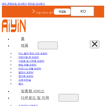
메인 콘텐츠로 건너뛰기
푸터로 건너뛰기
KO
中文站
지금 서비스 받기
홈
제품
미니 컬러 즉석 사진 프린터
어린이용 AI 프린터
가정용 및 사무용 프린터
배송 라벨 프린터
비즈니스 라벨 프린터
열전사 프린터
영수증 프린터
스캔 터미널
종이
맞춤형 서비스
다운로드 및 지원
드라이버 다운로드