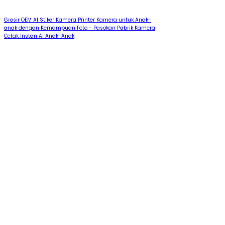
Grosir OEM AI Stiker Kamera Printer Kamera untuk Anak-
anak dengan Kemampuan Foto - Pasokan Pabrik Kamera
Cetak Instan AI Anak-Anak