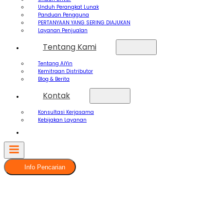
Unduh Perangkat Lunak
Panduan Pengguna
PERTANYAAN YANG SERING DIAJUKAN
Layanan Penjualan
Tentang Kami
Tentang AiYin
Kemitraan Distributor
Blog & Berita
Kontak
Konsultasi Kerjasama
Kebijakan Layanan
Info Pencarian