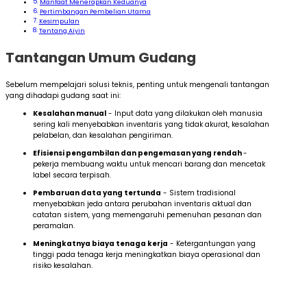
Manfaat Menerapkan Keduanya
Pertimbangan Pembelian Utama
Kesimpulan
Tentang Aiyin
Tantangan Umum Gudang
Sebelum mempelajari solusi teknis, penting untuk mengenali tantangan
yang dihadapi gudang saat ini:
Kesalahan manual
- Input data yang dilakukan oleh manusia
sering kali menyebabkan inventaris yang tidak akurat, kesalahan
pelabelan, dan kesalahan pengiriman.
Efisiensi pengambilan dan pengemasan yang rendah
-
pekerja membuang waktu untuk mencari barang dan mencetak
label secara terpisah.
Pembaruan data yang tertunda
- Sistem tradisional
menyebabkan jeda antara perubahan inventaris aktual dan
catatan sistem, yang memengaruhi pemenuhan pesanan dan
peramalan.
Meningkatnya biaya tenaga kerja
- Ketergantungan yang
tinggi pada tenaga kerja meningkatkan biaya operasional dan
risiko kesalahan.