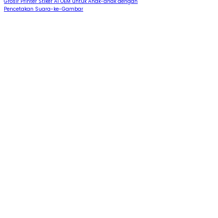
Grosir Printer Stiker AI OEM untuk Anak-anak dengan
Pencetakan Suara-ke-Gambar