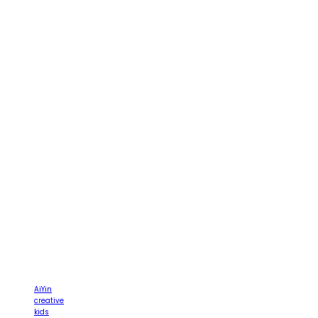
AiYin
creative
kids