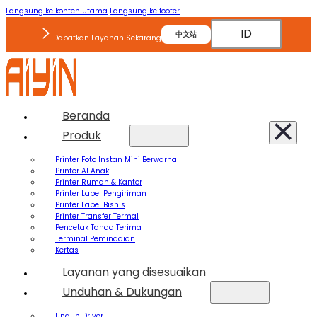
Langsung ke konten utama
Langsung ke footer
ID
中文站
Dapatkan Layanan Sekarang
Beranda
Produk
Printer Foto Instan Mini Berwarna
Printer AI Anak
Printer Rumah & Kantor
Printer Label Pengiriman
Printer Label Bisnis
Printer Transfer Termal
Pencetak Tanda Terima
Terminal Pemindaian
Kertas
Layanan yang disesuaikan
Unduhan & Dukungan
Unduh Driver