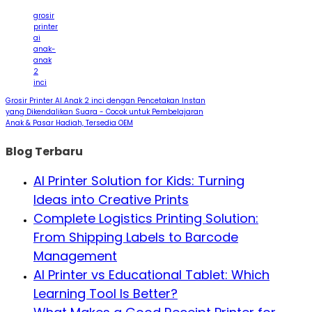
grosir
printer
ai
anak-
anak
2
inci
Grosir Printer AI Anak 2 inci dengan Pencetakan Instan
yang Dikendalikan Suara - Cocok untuk Pembelajaran
Anak & Pasar Hadiah, Tersedia OEM
Blog Terbaru
AI Printer Solution for Kids: Turning
Ideas into Creative Prints
Complete Logistics Printing Solution:
From Shipping Labels to Barcode
Management
AI Printer vs Educational Tablet: Which
Learning Tool Is Better?