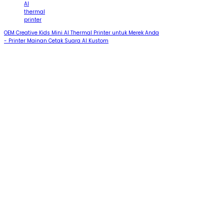
AI
thermal
printer
OEM Creative Kids Mini AI Thermal Printer untuk Merek Anda
- Printer Mainan Cetak Suara AI Kustom