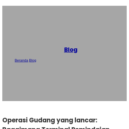
Blog
Beranda
/
Blog
/
Operasi Gudang yang lancar: Bagaimana Terminal
Pemindaian dan Printer Termal Bekerja Sama
Operasi Gudang yang lancar: