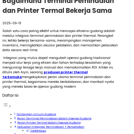
Bagaimana Terminal Pemindaian
dan Printer Termal Bekerja Sama
2025-09-13
Salah satu cara paling efektif untuk mencapai efisiensi gudang adalah
melalui integrasi terminal pemindaian dan printer thermal. Perangkat
ini, ketika bekerja bersama-sama, merampingkan manajemen
inventaris, meningkatkan akurasi pelabelan, dan memastikan pelacakan
data secara real-time.
Integrasi yang mulus dapat mengubah operasi gudang tradisional
menjadi alur kerja yang efisien dan tahan terhadap kesalahan yang
mengurangi tenaga kerja manual dan memaksimalkan ROI. Artikel ini,
ditulis oleh Aiyin, seorang
produsen printer thermal
terkemuka
mengeksplorasi peran utama terminal pemindaian dan
printer thermal, bagaimana mereka berkolaborasi, dan manfaat nyata
yang mereka bawa ke operasi gudang modern.
Daftar Isi
Tantangan Umum Gudang
Peran Terminal Pemindaian dalam Operasi Gudang
Peran Printer Termal dalam Operasi Gudang
Kekuatan Integrasi: Pemindaian + Pencetakan
Contoh Kasus