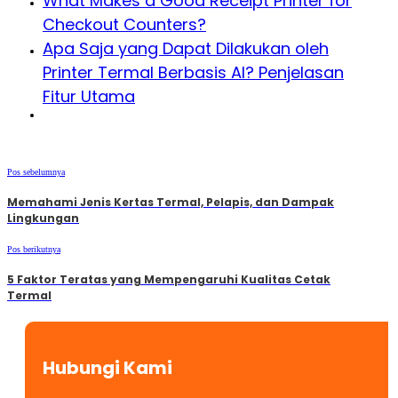
What Makes a Good Receipt Printer for
Checkout Counters?
Apa Saja yang Dapat Dilakukan oleh
Printer Termal Berbasis AI? Penjelasan
Fitur Utama
Pos sebelumnya
Memahami Jenis Kertas Termal, Pelapis, dan Dampak
Lingkungan
Pos berikutnya
5 Faktor Teratas yang Mempengaruhi Kualitas Cetak
Termal
Hubungi Kami