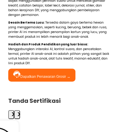
dapat menggunakan perintah suara untuk mencetak gambar
kreatif, catatan belajar, label kecil, dekorasi jurnal, stiker, dan
bahan kerajinan DIY, yang menggabungkan pembelajaran
dengan permainan.
Desain Bertema Lucu:
Tersedia dalam gaya bertema hewan
yang menggemaskan, seperti kucing, beruang, bebek dan rusa,
printer AI ini menampilkan penampilan kartun yang lucu, yang
membuat produk ini lebih menarik bagi anak-anak.
Hadiah dan Produk Pendidikan yang luar biasa:
Menggabungkan interaksi AI, kontrol suara, dan pencetakan
termal, printer AI anak-anak ini adalah pilihan yang sangat baik
untuk hadiah anak-anak, alat tulis kreatif, mainan edukatif, dan
lini produk DIY.
Dapatkan Penawaran Grosir →
Tanda Sertifikasi