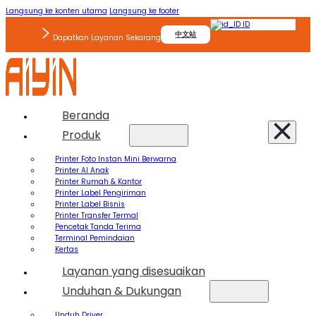
Langsung ke konten utama
Langsung ke footer
ID
中文站
Dapatkan Layanan Sekarang
Beranda
Produk
Printer Foto Instan Mini Berwarna
Printer AI Anak
Printer Rumah & Kantor
Printer Label Pengiriman
Printer Label Bisnis
Printer Transfer Termal
Pencetak Tanda Terima
Terminal Pemindaian
Kertas
Layanan yang disesuaikan
Unduhan & Dukungan
Unduh Driver