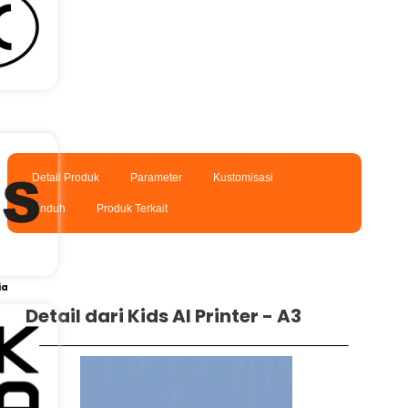
Detail Produk
Parameter
Kustomisasi
Unduh
Produk Terkait
ia
Detail dari Kids AI Printer - A3