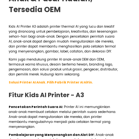
Tersedia OEM
Kids AI Printer A3 adalah printer thermal AI yang lucu dan kreatif
yang dirancang untuk pembelajaran, kreativitas, dan kesenangan
sehari-hari bagi anak-anak. Dengan pencetakan perintah suara
AI, anak-anak dapat dengan mudah mengutarakan ide mereka,
dan printer dapat membantu menghasilkan pola cetakan termal
yang menyenangkan, gambar, label, catatan, dan dekorasi DIY.
Kami juga mendukung printer AI anak-anak OEM dan ODM,
termasuk warna khusus, desain bertema hewan, branding logo,
pengemasan, dan solusi produk untuk grosir, pengecer, distributor,
dan pemilik merek. Hubungi kami sekarang.
Solusi Printer AI Anak. Pilih Pabrik Printer AI AiYin.
Fitur Kids AI Printer - A3
Pencetakan Perintah Suara AI:
Printer AI ini memungkinkan
anak-anak membuat cetakan melalui perintah suara sederhana.
Anak-anak dapat mengutarakan ide mereka, dan printer
membantu mengubahnya menjadi pola cetakan termal yang
menyenangkan.
Pembelajaran yang Menyenangkan dan Alat DIY:
Anak-anak