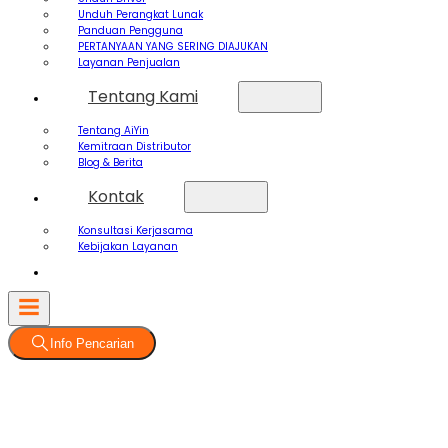
Unduh Perangkat Lunak
Panduan Pengguna
PERTANYAAN YANG SERING DIAJUKAN
Layanan Penjualan
Tentang Kami
Tentang AiYin
Kemitraan Distributor
Blog & Berita
Kontak
Konsultasi Kerjasama
Kebijakan Layanan
Info Pencarian