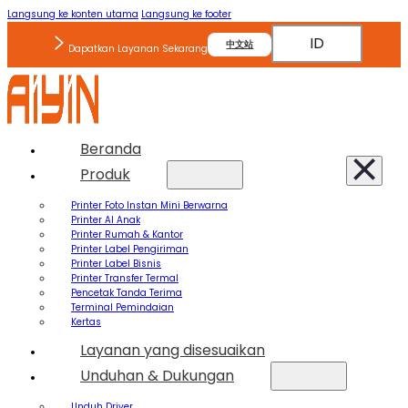
Langsung ke konten utama
Langsung ke footer
ID
中文站
Dapatkan Layanan Sekarang
Beranda
Produk
Printer Foto Instan Mini Berwarna
Printer AI Anak
Printer Rumah & Kantor
Printer Label Pengiriman
Printer Label Bisnis
Printer Transfer Termal
Pencetak Tanda Terima
Terminal Pemindaian
Kertas
Layanan yang disesuaikan
Unduhan & Dukungan
Unduh Driver