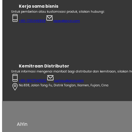
Kerja sama bisnis
Untuk pembelian atau kustomisasi produk, silakan hubungi:
+86-17359441868
raowj@aiyin.com
Kemitraan Distributor
Untuk informasi mengenai manfaat bagi distributor dan kemitraan, silakan h
+86-18577340582
carlyxu@aiyin.com
No.838, Jalan Tong Fu, Distrik Tong'an, Xiamen, Fujian, Cina
AiYin