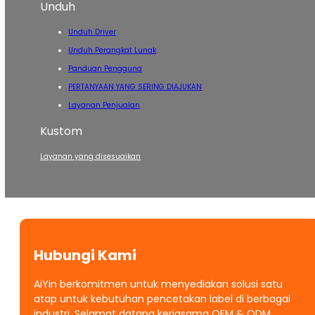
Unduh
Unduh Driver
Unduh Perangkat Lunak
Panduan Pengguna
PERTANYAAN YANG SERING DIAJUKAN
Layanan Penjualan
Kustom
Layanan yang disesuaikan
Hubungi Kami
AiYin berkomitmen untuk menyediakan solusi satu
atap untuk kebutuhan pencetakan label di berbagai
industri. Selamat datang kerjasama OEM & ODM.