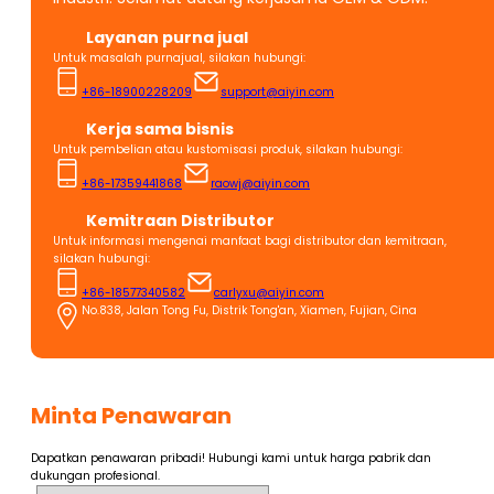
Layanan purna jual
Untuk masalah purnajual, silakan hubungi:
+86-18900228209
support@aiyin.com
Kerja sama bisnis
Untuk pembelian atau kustomisasi produk, silakan hubungi:
+86-17359441868
raowj@aiyin.com
Kemitraan Distributor
Untuk informasi mengenai manfaat bagi distributor dan kemitraan,
silakan hubungi:
+86-18577340582
carlyxu@aiyin.com
No.838, Jalan Tong Fu, Distrik Tong'an, Xiamen, Fujian, Cina
Minta Penawaran
Dapatkan penawaran pribadi! Hubungi kami untuk harga pabrik dan
dukungan profesional.