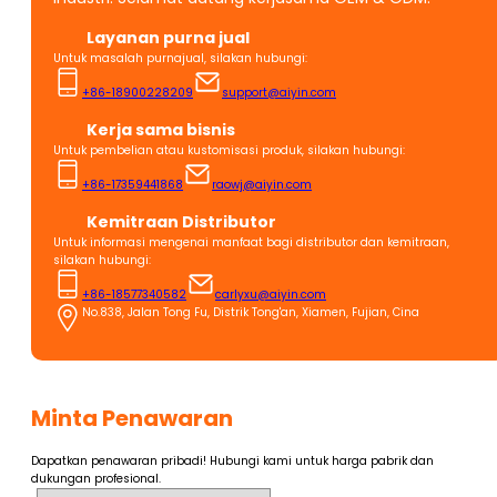
Layanan purna jual
Untuk masalah purnajual, silakan hubungi:
+86-18900228209
support@aiyin.com
Kerja sama bisnis
Untuk pembelian atau kustomisasi produk, silakan hubungi:
+86-17359441868
raowj@aiyin.com
Kemitraan Distributor
Untuk informasi mengenai manfaat bagi distributor dan kemitraan,
silakan hubungi:
+86-18577340582
carlyxu@aiyin.com
No.838, Jalan Tong Fu, Distrik Tong'an, Xiamen, Fujian, Cina
Minta Penawaran
Dapatkan penawaran pribadi! Hubungi kami untuk harga pabrik dan
dukungan profesional.