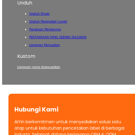
Unduh
Unduh Driver
Unduh Perangkat Lunak
Panduan Pengguna
PERTANYAAN YANG SERING DIAJUKAN
Layanan Penjualan
Kustom
Layanan yang disesuaikan
Hubungi Kami
AiYin berkomitmen untuk menyediakan solusi satu
atap untuk kebutuhan pencetakan label di berbagai
industri. Selamat datang kerjasama OEM & ODM.