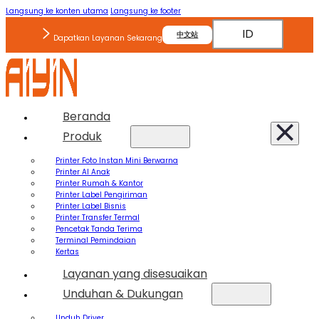
Langsung ke konten utama
Langsung ke footer
ID
中文站
Dapatkan Layanan Sekarang
Beranda
Produk
Printer Foto Instan Mini Berwarna
Printer AI Anak
Printer Rumah & Kantor
Printer Label Pengiriman
Printer Label Bisnis
Printer Transfer Termal
Pencetak Tanda Terima
Terminal Pemindaian
Kertas
Layanan yang disesuaikan
Unduhan & Dukungan
Unduh Driver