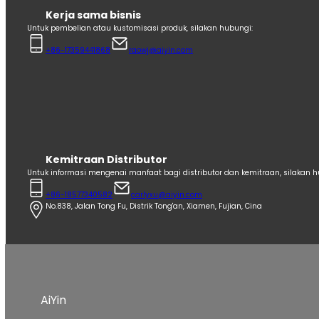
Kerja sama bisnis
Untuk pembelian atau kustomisasi produk, silakan hubungi:
+86-17359441868
raowj@aiyin.com
Kemitraan Distributor
Untuk informasi mengenai manfaat bagi distributor dan kemitraan, silakan h
+86-18577340582
carlyxu@aiyin.com
No.838, Jalan Tong Fu, Distrik Tong'an, Xiamen, Fujian, Cina
AiYin