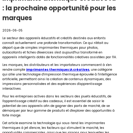
: la prochaine opportunité pour les
marques
2026-06-05
Le secteur des appareils éducatifs et créatifs destinés aux enfants
connaît actuellement une profonde transformation. Ce qui n'était au
départ que de simples imprimantes thermiques pour photos,
autocollants et fiches d'exercices s'est aujourd'hui transformé en
appareils intelligents dotés de fonctionnalités créatives assistées par l'IA.
Les marques, les distributeurs et les importateurs commencent à s'en
rendre compte
imprimantes thermiques IA créatives
, une catégorie
qui allie une technologie d'impression thermique éprouvée à l'intelligence
artificielle, permettant ainsi la création de contenus dynamiques, des
impressions personnalisées et des expériences d'apprentissage
interactives.
Pour les entreprises actives dans les secteurs des jouets éducatifs, de
l'apprentissage créatif ou des cadeaux, il est essentiel de saisir le
potentiel de ces appareils afin de gagner des parts de marché, de se
démarquer par leur gamme de produits et d'explorer des opportunités à
forte marge.
Cet article examine la technologie qui sous-tend les imprimantes
thermiques à jet d'encre, les facteurs qui stimulent le marché, les
opportunités commerciales, ainsi que les raisons pour lesquelles les