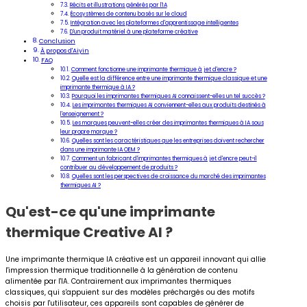
Récits et illustrations générés par l'IA
Écosystèmes de contenu basés sur le cloud
Intégration avec les plateformes d'apprentissage intelligentes
D'un produit matériel à une plateforme créative
Conclusion
À propos d'Aiyin
FAQ
Comment fonctionne une imprimante thermique à jet d'encre ?
Quelle est la différence entre une imprimante thermique classique et une
imprimante thermique à IA ?
Pourquoi les imprimantes thermiques AI connaissent-elles un tel succès ?
Les imprimantes thermiques AI conviennent-elles aux produits destinés à
l'enseignement ?
Les marques peuvent-elles créer des imprimantes thermiques à IA sous
leur propre marque ?
Quelles sont les caractéristiques que les entreprises doivent rechercher
dans une imprimante IA OEM ?
Comment un fabricant d'imprimantes thermiques à jet d'encre peut-il
contribuer au développement de produits ?
Quelles sont les perspectives de croissance du marché des imprimantes
thermiques AI ?
Qu'est-ce qu'une imprimante
thermique Creative AI ?
Une imprimante thermique IA créative est un appareil innovant qui allie
l'impression thermique traditionnelle à la génération de contenu
alimentée par l'IA. Contrairement aux imprimantes thermiques
classiques, qui s'appuient sur des modèles préchargés ou des motifs
choisis par l'utilisateur, ces appareils sont capables de générer de