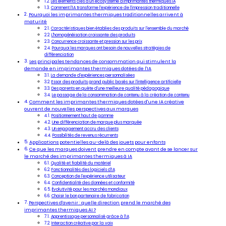
Les éléments clés d'un écosystème d'imprimantes thermiques IA
Comment l'IA transforme l'expérience de l'impression traditionnelle
Pourquoi les imprimantes thermiques traditionnelles arrivent à
maturité
Caractéristiques bien établies des produits sur l'ensemble du marché
L'homogénéisation croissante des produits
Concurrence croissante et pression sur les prix
Pourquoi les marques ont besoin de nouvelles stratégies de
différenciation
Les principales tendances de consommation qui stimulent la
demande en imprimantes thermiques dotées de l'IA
La demande d'expériences personnalisées
Essor des produits grand public basés sur l'intelligence artificielle
Des parents en quête d'une meilleure qualité pédagogique
Le passage de la consommation de contenu à la création de contenu
Comment les imprimantes thermiques dotées d'une IA créative
ouvrent de nouvelles perspectives aux marques
Positionnement haut de gamme
Une différenciation de marque plus marquée
Un engagement accru des clients
Possibilités de revenus récurrents
Applications potentielles au-delà des jouets pour enfants
Ce que les marques doivent prendre en compte avant de se lancer sur
le marché des imprimantes thermiques à IA
Qualité et fiabilité du matériel
Fonctionnalités des logiciels d'IA
Conception de l'expérience utilisateur
Confidentialité des données et conformité
Évolutivité pour les marchés mondiaux
Choisir le bon partenaire de fabrication
Perspectives d'avenir : quelle direction prend le marché des
imprimantes thermiques AI ?
Apprentissage personnalisé grâce à l'IA
Interaction créative par la voix