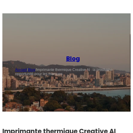
Blog
Accueil
/
Blog
/
Imprimante thermique Creative AI : la prochaine
opportunité pour les marques
Imprimante thermique Creative AI