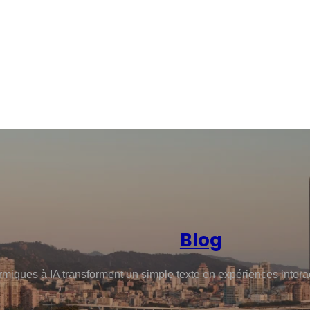
Blog
miques à IA transforment un simple texte en expériences inter