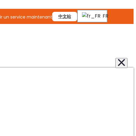
FR
中文站
r un service maintenant