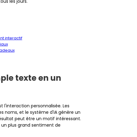
ous les jours.
t interactif
iaux
 cadeaux
ple texte en un
t l'interaction personnalisée. Les
des noms, et le système d'IA génère un
sultat peut être un motif intéressant.
t un plus grand sentiment de