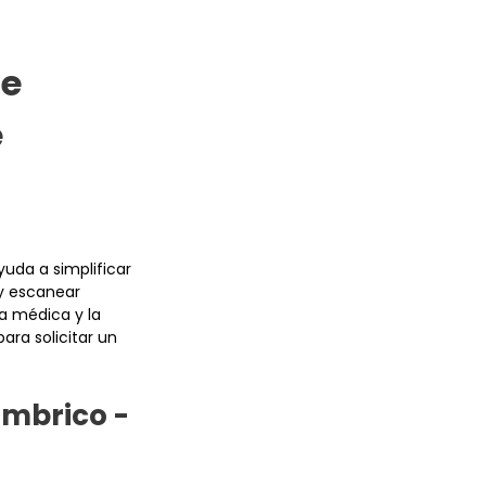
de
e
uda a simplificar
 y escanear
ia médica y la
ara solicitar un
ámbrico -