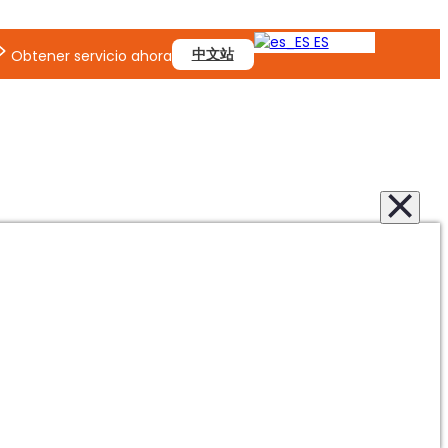
ES
中文站
Obtener servicio ahora