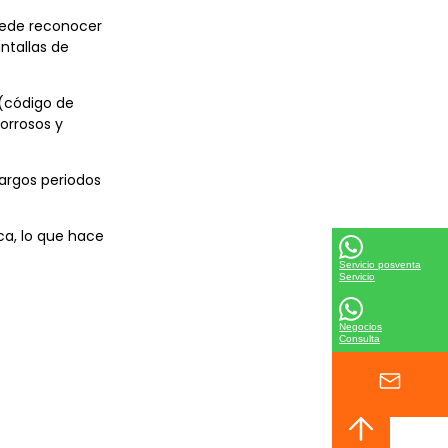
uede reconocer
ntallas de
 (código de
orrosos y
largos periodos
ca, lo que hace
Servicio posventa
Servicio
Negocios
Consulta