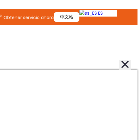
ES
中文站
Obtener servicio ahora