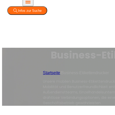
Infos zur Suche
Business-Et
Startseite
/
Business-Etikettendrucker
Unsere mobilen Business-Etikettendruck
Mobilität und Benutzerfreundlichkeit entw
Außendienstteams, Einzelhandelsunter
drahtlose Verbindungsoptionen, die eine
Geschäftsbetrieb gewährleisten.