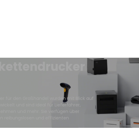
ikettendrucker
er für den Großhandel wurden mit Blick auf
ickelt und sind ideal für Lieferfahrer,
nehmen und mehr. Sie verfügen über
n reibungslosen und effizienten