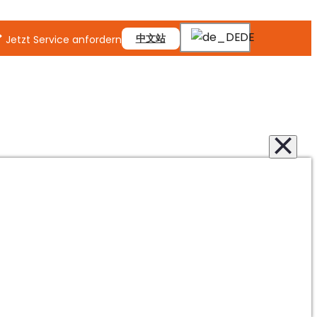
DE
中文站
Jetzt Service anfordern