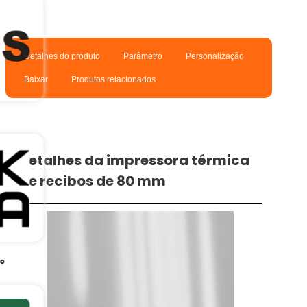
Detalhes do produto
Parâmetro
Personalização
Baixar
Produtos relacionados
Detalhes da impressora térmica
de recibos de 80 mm
no