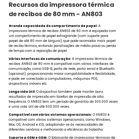
Recursos da impressora térmica
de recibos de 80 mm - AN803
Grande capacidade do compartimento de papel:
A
impressora térmica de recibos AN803 de 80 mm é equipada com
um compartimento de papel extragrande (com suporte para
papel de até 80 mm de largura), que pode acomodar mais papel
de recibo térmico, evitando paralisações de médio prazo ou perda
de tempo com a reposição de papel.
Várias interfaces de comunicação:
A impressora térmica de
recibos AN803 de 80 mm é compatível com várias interfaces de
comunicação, como USB-B, porta de rede, porta serial e Bluetooth
(opcional), proporcionando maior compatibilidade e flexibilidade,
e pode ser conectada a computadores, máquinas POS,
dispositivos móveis etc.
Longa vida útil:
O dispositivo também pode manter bons
resultados de impressão em tarefas de impressão de alta
frequência. O AN803 tem um período de garantia de 300.000 vezes
e uma vida útil de até 500.000 vezes.
Compatível com vários sistemas operacionais:
O AN803 é
compatível com vários sistemas operacionais, como Windows,
Mac OS, Android e iOS, adaptando-se às necessidades de
diferentes cenários e melhorando a eficiência do trabalho.
Suporte a OEM e ODM:
O fabricante de impressoras térmicas de