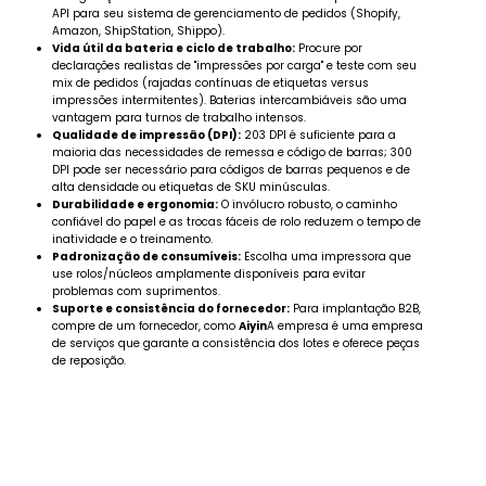
API para seu sistema de gerenciamento de pedidos (Shopify,
Amazon, ShipStation, Shippo).
Vida útil da bateria e ciclo de trabalho:
Procure por
declarações realistas de "impressões por carga" e teste com seu
mix de pedidos (rajadas contínuas de etiquetas versus
impressões intermitentes). Baterias intercambiáveis são uma
vantagem para turnos de trabalho intensos.
Qualidade de impressão (DPI):
203 DPI é suficiente para a
maioria das necessidades de remessa e código de barras; 300
DPI pode ser necessário para códigos de barras pequenos e de
alta densidade ou etiquetas de SKU minúsculas.
Durabilidade e ergonomia:
O invólucro robusto, o caminho
confiável do papel e as trocas fáceis de rolo reduzem o tempo de
inatividade e o treinamento.
Padronização de consumíveis:
Escolha uma impressora que
use rolos/núcleos amplamente disponíveis para evitar
problemas com suprimentos.
Suporte e consistência do fornecedor:
Para implantação B2B,
compre de um fornecedor, como
Aiyin
A empresa é uma empresa
de serviços que garante a consistência dos lotes e oferece peças
de reposição.