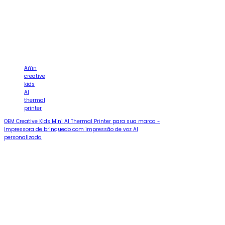
AiYin
creative
kids
AI
thermal
printer
OEM Creative Kids Mini AI Thermal Printer para sua marca -
Impressora de brinquedo com impressão de voz AI
personalizada