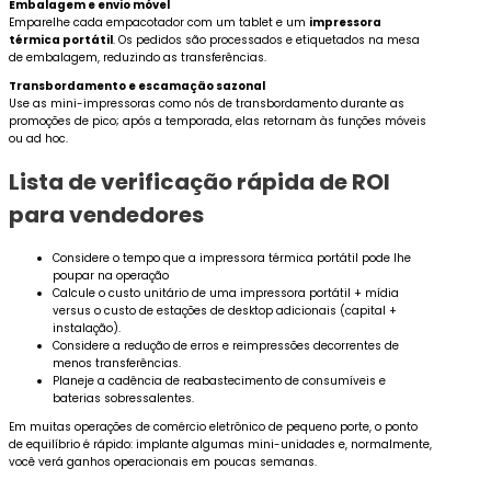
Embalagem e envio móvel
Emparelhe cada empacotador com um tablet e um
impressora
térmica portátil
. Os pedidos são processados e etiquetados na mesa
de embalagem, reduzindo as transferências.
Transbordamento e escamação sazonal
Use as mini-impressoras como nós de transbordamento durante as
promoções de pico; após a temporada, elas retornam às funções móveis
ou ad hoc.
Lista de verificação rápida de ROI
para vendedores
Considere o tempo que a impressora térmica portátil pode lhe
poupar na operação
Calcule o custo unitário de uma impressora portátil + mídia
versus o custo de estações de desktop adicionais (capital +
instalação).
Considere a redução de erros e reimpressões decorrentes de
menos transferências.
Planeje a cadência de reabastecimento de consumíveis e
baterias sobressalentes.
Em muitas operações de comércio eletrônico de pequeno porte, o ponto
de equilíbrio é rápido: implante algumas mini-unidades e, normalmente,
você verá ganhos operacionais em poucas semanas.