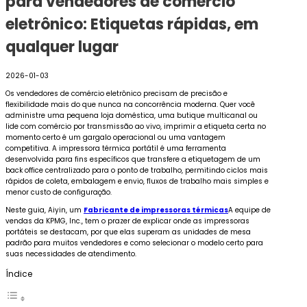
para vendedores de comércio
eletrônico: Etiquetas rápidas, em
qualquer lugar
2026-01-03
Os vendedores de comércio eletrônico precisam de precisão e
flexibilidade mais do que nunca na concorrência moderna. Quer você
administre uma pequena loja doméstica, uma butique multicanal ou
lide com comércio por transmissão ao vivo, imprimir a etiqueta certa no
momento certo é um gargalo operacional ou uma vantagem
competitiva. A impressora térmica portátil é uma ferramenta
desenvolvida para fins específicos que transfere a etiquetagem de um
back office centralizado para o ponto de trabalho, permitindo ciclos mais
rápidos de coleta, embalagem e envio, fluxos de trabalho mais simples e
menor custo de configuração.
Neste guia, Aiyin, um
Fabricante de impressoras térmicas
A equipe de
vendas da KPMG, Inc., tem o prazer de explicar onde as impressoras
portáteis se destacam, por que elas superam as unidades de mesa
padrão para muitos vendedores e como selecionar o modelo certo para
suas necessidades de atendimento.
Índice