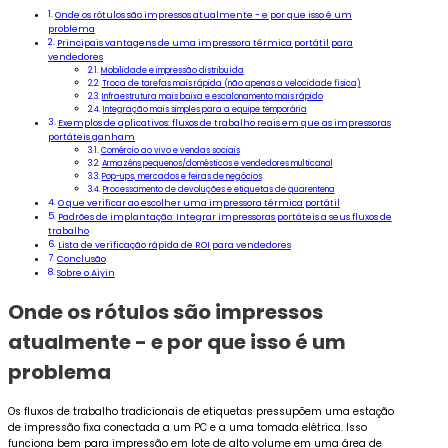
Onde os rótulos são impressos atualmente - e por que isso é um
problema
Principais vantagens de uma impressora térmica portátil para
vendedores
Mobilidade e impressão distribuída
Troca de tarefas mais rápida (não apenas a velocidade física)
Infraestrutura mais baixa e escalonamento mais rápido
Integração mais simples para a equipe temporária
Exemplos de aplicativos: fluxos de trabalho reais em que as impressoras
portáteis ganham
Comércio ao vivo e vendas sociais
Armazéns pequenos/domésticos e vendedores multicanal
Pop-ups, mercados e feiras de negócios
Processamento de devoluções e etiquetas de quarentena
O que verificar ao escolher uma impressora térmica portátil
Padrões de implantação: Integrar impressoras portáteis a seus fluxos de
trabalho
Lista de verificação rápida de ROI para vendedores
Conclusão
Sobre o Aiyin
Onde os rótulos são impressos
atualmente - e por que isso é um
problema
Os fluxos de trabalho tradicionais de etiquetas pressupõem uma estação
de impressão fixa conectada a um PC e a uma tomada elétrica. Isso
funciona bem para impressão em lote de alto volume em uma área de