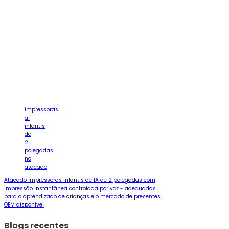
impressoras
ai
infantis
de
2
polegadas
no
atacado
Atacado Impressoras infantis de IA de 2 polegadas com
impressão instantânea controlada por voz - adequadas
para o aprendizado de crianças e o mercado de presentes,
OEM disponível
Blogs recentes