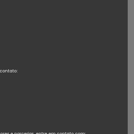
contato:
dores e parcerias, entre em contato com: