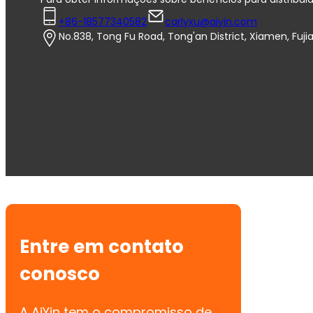
+86-18577340582
carlyxu@aiyin.com
No.838, Tong Fu Road, Tong'an District, Xiamen, Fuji
Entre em contato
conosco
A AiYin tem o compromisso de