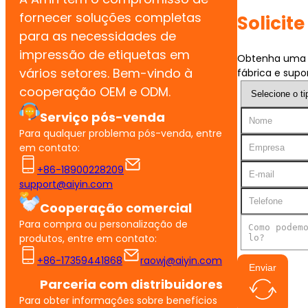
fornecer soluções completas
Solicit
para as necessidades de
impressão de etiquetas em
Obtenha uma c
vários setores. Bem-vindo à
fábrica e supor
cooperação OEM e ODM.
Serviço pós-venda
Para qualquer problema pós-venda, entre
em contato:
+86-18900228209
support@aiyin.com
Cooperação comercial
Para compra ou personalização de
produtos, entre em contato:
+86-17359441868
raowj@aiyin.com
Enviar
Parceria com distribuidores
Para obter informações sobre benefícios