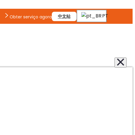
PT
中文站
Obter serviço agora