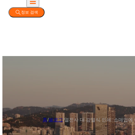
정보 검색
홈
/
블로그
/
열전사 대 감열식 인쇄: 소매업에