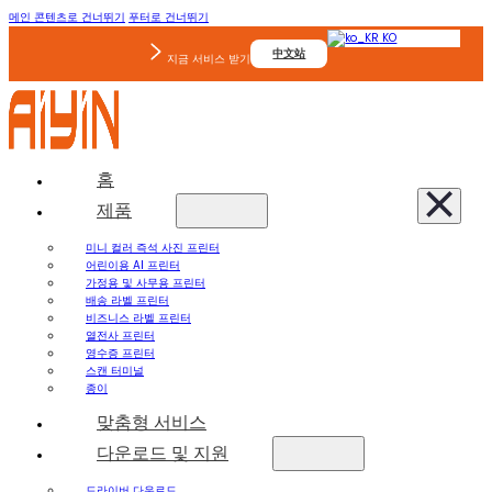
메인 콘텐츠로 건너뛰기
푸터로 건너뛰기
KO
中文站
지금 서비스 받기
홈
제품
미니 컬러 즉석 사진 프린터
어린이용 AI 프린터
가정용 및 사무용 프린터
배송 라벨 프린터
비즈니스 라벨 프린터
열전사 프린터
영수증 프린터
스캔 터미널
종이
맞춤형 서비스
다운로드 및 지원
드라이버 다운로드