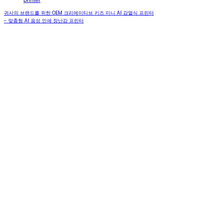
printer
귀사의 브랜드를 위한 OEM 크리에이티브 키즈 미니 AI 감열식 프린터
- 맞춤형 AI 음성 인쇄 장난감 프린터