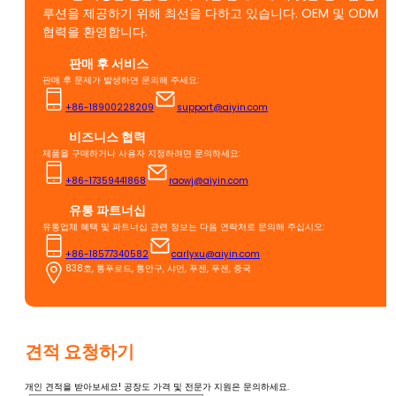
루션을 제공하기 위해 최선을 다하고 있습니다. OEM 및 ODM
협력을 환영합니다.
판매 후 서비스
판매 후 문제가 발생하면 문의해 주세요:
+86-18900228209
support@aiyin.com
비즈니스 협력
제품을 구매하거나 사용자 지정하려면 문의하세요:
+86-17359441868
raowj@aiyin.com
유통 파트너십
유통업체 혜택 및 파트너십 관련 정보는 다음 연락처로 문의해 주십시오:
+86-18577340582
carlyxu@aiyin.com
838호, 통푸로드, 통안구, 샤먼, 푸젠, 푸젠, 중국
견적 요청하기
개인 견적을 받아보세요! 공장도 가격 및 전문가 지원은 문의하세요.