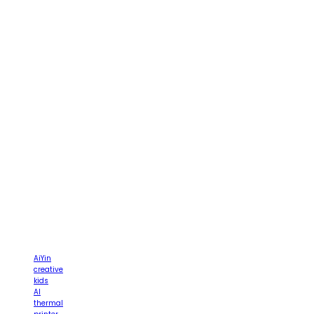
AiYin
creative
kids
AI
thermal