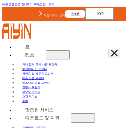
메인 콘텐츠로 건너뛰기
푸터로 건너뛰기
KO
中文站
지금 서비스 받기
홈
제품
미니 컬러 즉석 사진 프린터
어린이용 AI 프린터
가정용 및 사무용 프린터
배송 라벨 프린터
비즈니스 라벨 프린터
열전사 프린터
영수증 프린터
스캔 터미널
종이
맞춤형 서비스
다운로드 및 지원
드라이버 다운로드