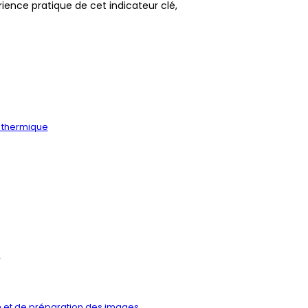
ence pratique de cet indicateur clé,
n thermique
s
on et de préparation des images