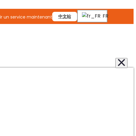
FR
中文站
r un service maintenant