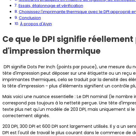
Essais, étalonnage et vérification
Choisissez l'imprimante thermique avec le DPI approprié en
Conclusion
À propos d'Aiyin
Ce que le DPI signifie réellement 
d'impression thermique
DPI signifie Dots Per Inch (points par pouce), une mesure du
tête d'impression peut déposer sur une étiquette ou un reçu en
imprimantes thermiques, cela se traduit par la densité des él
la tête d'impression - plus d'éléments signifient un contrôle p
Mais voici une nuance essentielle : Le DPI nominal (le nombre 
correspond pas toujours à la netteté perçue. Une tête d'impre
texte plus net qu'un modèle de 203 DPI, mais uniquement si le p
correctement alignés.
203 DPI, 300 DPI et 600 DPI sont largement utilisés. Il y a un s
DPI est l'outil de travail le plus courant dans le commerce de dét