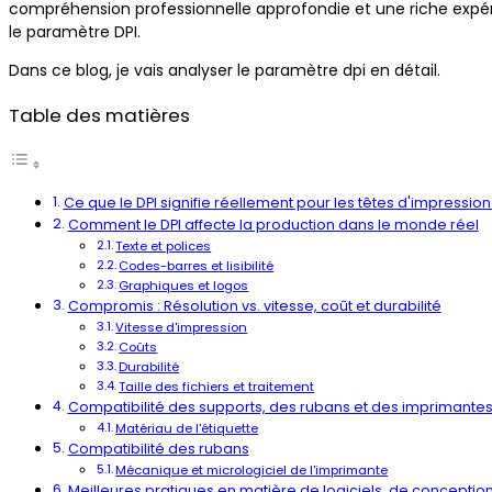
compréhension professionnelle approfondie et une riche expéri
le paramètre DPI.
Dans ce blog, je vais analyser le paramètre dpi en détail.
Table des matières
Ce que le DPI signifie réellement pour les têtes d'impressio
Comment le DPI affecte la production dans le monde réel
Texte et polices
Codes-barres et lisibilité
Graphiques et logos
Compromis : Résolution vs. vitesse, coût et durabilité
Vitesse d'impression
Coûts
Durabilité
Taille des fichiers et traitement
Compatibilité des supports, des rubans et des imprimante
Matériau de l'étiquette
Compatibilité des rubans
Mécanique et micrologiciel de l'imprimante
Meilleures pratiques en matière de logiciels, de concepti