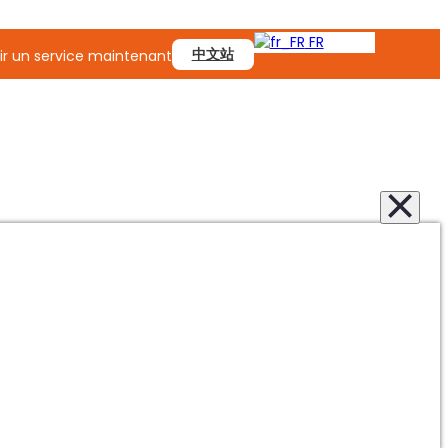
FR
中文站
r un service maintenant