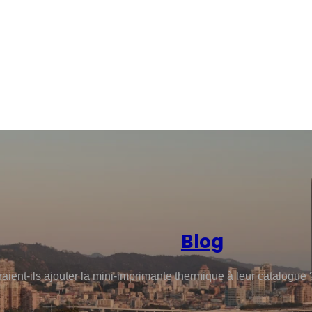
Blog
raient-ils ajouter la mini-imprimante thermique à leur catalogue 