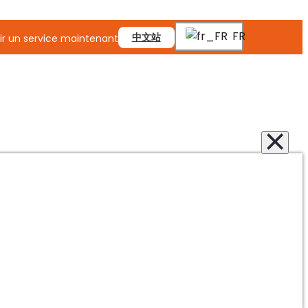
FR
中文站
r un service maintenant