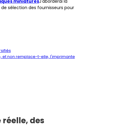
iques miniatures
J'aborderai la
de sélection des fournisseurs pour
sifiés
 et non remplace-t-elle, l'imprimante
réelle, des